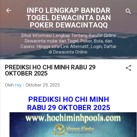
Langsung ke konten utama
INFO LENGKAP BANDAR
TOGEL DEWACINTA DAN
POKER DEWACINTAQQ
Situs Informasi Lengkap Tentang Bandar Online
Dewacinta mulai dari Togel, Poker, Bola, dan
Casino. Hingga info Link Alternatif, Login, Daftar
di Dewacinta Online.
PREDIKSI HO CHI MINH RABU 29
OKTOBER 2025
Oleh
roy
-
Oktober 29, 2025
PREDIKSI HO CHI MINH
RABU 29 OKTOBER 2025