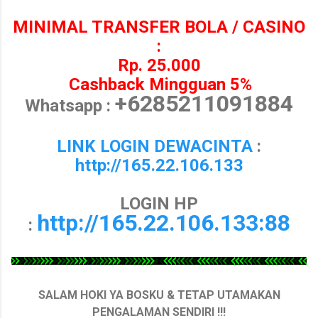
MINIMAL TRANSFER BOLA / CASINO
:
Rp. 25.000
Cashback Mingguan 5%
+6285211091884
Whatsapp :
LINK LOGIN DEWACINTA
:
http://165.22.106.133
LOGIN HP
http://165.22.106.133:88
:
SALAM HOKI YA BOSKU & TETAP UTAMAKAN
PENGALAMAN SENDIRI !!!