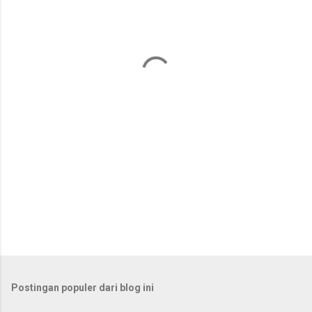
n
t
a
r
Postingan populer dari blog ini