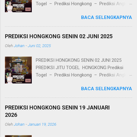
Togel – Prediksi Hongkong – Prediksi Angka
Jitu Hongkong – Bocoran Hongkong – Data
BACA SELENGKAPNYA
Hongkong – Angka Main Hongkong –
Prediksi Togel Hongkong PREDIKSI HONGKONG
SELASA 03 JUNI 2025 RESULT KEMARIN :
PREDIKSI HONGKONG SENIN 02 JUNI 2025
6112 AM BBFS : 75324 POLA 2D EKOR 3 2 4
Oleh
Johan
-
Juni 02, 2025
TOP 2D : 57*53*52*54*37*34*27*23*24*47
AMAN BB AS VS KOP 7 5 3 VS 3 2 4 KUAT : 3
PREDIKSI HONGKONG SENIN 02 JUNI 2025
SHIO : NAGA COBA BOM : 37*34*27 NO BB
PREDIKSI JITU TOGEL HONGKONG Prediksi
TUTUP : 22:30 WIB / RESULT : 23:00 WIB
Togel – Prediksi Hongkong – Prediksi Angka
BANDAR TOGEL DEWACINTA MINIMAL
Jitu Hongkong – Bocoran Hongkong – Data
TRANSFER BOLA / CASINO : Rp. 25.000
BACA SELENGKAPNYA
Hongkong – Angka Main Hongkong –
Cashback Mingguan 5% Whatsapp :
Prediksi Togel Hongkong PREDIKSI HONGKONG
+6285211091884 LINK LOGIN DEWACINTA :
SENIN 02 JUNI 2025 RESULT KEMARIN : 9386
https://drakorcinta.com/ LOGIN HP :
PREDIKSI HONGKONG SENIN 19 JANUARI
AM BBFS : 96843 POLA 2D EKOR 8 4 3 TOP 2D :
https://wap.drakorcinta.com/ SALAM HOKI YA
2026
69*68*64*63*89*83*49*48*43*39 AMAN BB AS
BOSKU & TETAP UTAMAKAN PENGALAMAN
Oleh
Johan
-
Januari 19, 2026
VS KOP 9 6 8 VS 8 4 3 KUAT : 8 SHIO : KELINCI
SENDIRI !!! >>> DAFTAR DEWACINTA <<< >>
COBA BOM : 63*89*83 NO BB TUTUP : 22:30
PROMO TERBARU PRIZE 2 & PRIZE 3 << ...