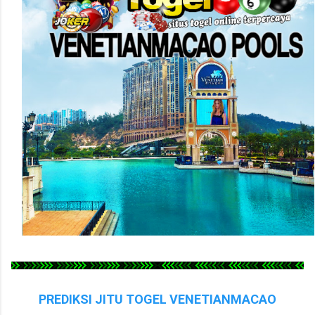
PREDIKSI JITU TOGEL
VENETIANMACAO