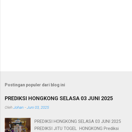
Postingan populer dari blog ini
PREDIKSI HONGKONG SELASA 03 JUNI 2025
Oleh
Johan
-
Juni 03, 2025
PREDIKSI HONGKONG SELASA 03 JUNI 2025
PREDIKSI JITU TOGEL HONGKONG Prediksi