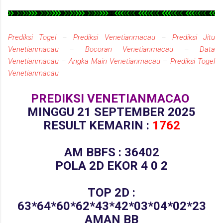
Prediksi Togel
–
Prediksi Venetianmacau
–
Prediksi Jitu
Venetianmacau
–
Bocoran Venetianmacau
–
Data
Venetianmacau
–
Angka Main Venetianmacau
–
Prediksi Togel
Venetianmacau
PREDIKSI VENETIANMACAO
MINGGU 21 SEPTEMBER 2025
RESULT KEMARIN :
1762
AM BBFS :
36402
POLA 2D EKOR 4 0 2
TOP 2D :
63*64*60*62*43*42*03*04*02*23
AMAN BB