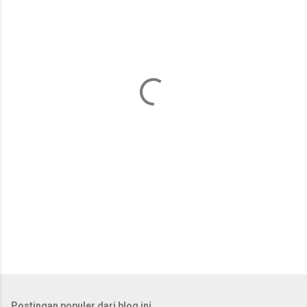
e
n
t
a
r
Postingan populer dari blog ini