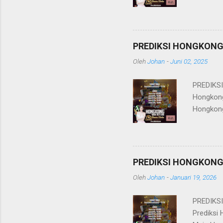
KEMARIN 
AMAN BB 
WIB / R
25.000 
PREDIKSI HONGKONG 
https://
Oleh
Johan
-
Juni 02, 2025
UTAMAKA
PRIZE 3 <
PREDIKSI
Hongkon
Hongkon
9386 AM 
KOP 9 6 
23:00 W
Mingguan
PREDIKSI HONGKONG 
HP : ht
Oleh
Johan
-
Januari 19, 2026
!!! >>>
PREDIKS
Prediksi