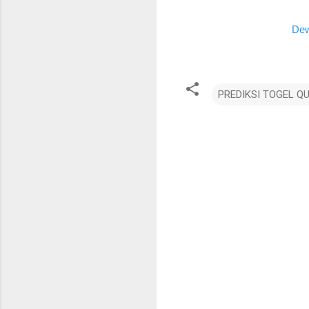
Dew
PREDIKSI TOGEL 
K
o
m
e
n
t
a
r