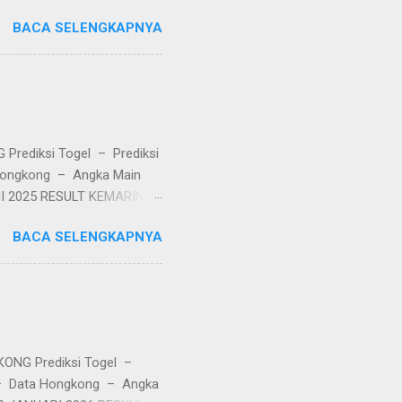
54*37*34*27*23*24*47
BACA SELENGKAPNYA
4*27 NO BB TUTUP : 22:30
OLA / CASINO : Rp.
EWACINTA :
HOKI YA BOSKU & TETAP
ROMO TERBARU PRIZE 2 &
rediksi Togel – Prediksi
Hongkong – Angka Main
I 2025 RESULT KEMARIN :
9*48*43*39 AMAN BB AS VS
BACA SELENGKAPNYA
UP : 22:30 WIB / RESULT :
: Rp. 25.000 Cashback
/drakorcinta.com/ LOGIN
MAKAN PENGALAMAN SENDIRI
 ...
ONG Prediksi Togel –
 – Data Hongkong – Angka