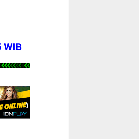
5 WIB