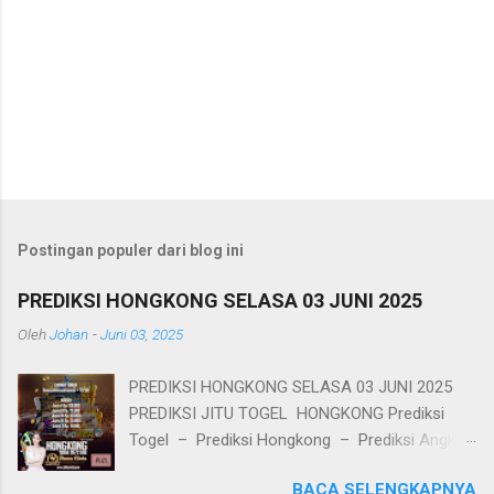
Postingan populer dari blog ini
PREDIKSI HONGKONG SELASA 03 JUNI 2025
Oleh
Johan
-
Juni 03, 2025
PREDIKSI HONGKONG SELASA 03 JUNI 2025
PREDIKSI JITU TOGEL HONGKONG Prediksi
Togel – Prediksi Hongkong – Prediksi Angka
Jitu Hongkong – Bocoran Hongkong – Data
BACA SELENGKAPNYA
Hongkong – Angka Main Hongkong –