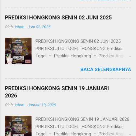
Prediksi Togel Hongkong PREDIKSI HONGKONG
SELASA 03 JUNI 2025 RESULT KEMARIN :
PREDIKSI HONGKONG SENIN 02 JUNI 2025
6112 AM BBFS : 75324 POLA 2D EKOR 3 2 4
Oleh
Johan
-
Juni 02, 2025
TOP 2D : 57*53*52*54*37*34*27*23*24*47
AMAN BB AS VS KOP 7 5 3 VS 3 2 4 KUAT : 3
PREDIKSI HONGKONG SENIN 02 JUNI 2025
SHIO : NAGA COBA BOM : 37*34*27 NO BB
PREDIKSI JITU TOGEL HONGKONG Prediksi
TUTUP : 22:30 WIB / RESULT : 23:00 WIB
Togel – Prediksi Hongkong – Prediksi Angka
BANDAR TOGEL DEWACINTA MINIMAL
Jitu Hongkong – Bocoran Hongkong – Data
TRANSFER BOLA / CASINO : Rp. 25.000
BACA SELENGKAPNYA
Hongkong – Angka Main Hongkong –
Cashback Mingguan 5% Whatsapp :
Prediksi Togel Hongkong PREDIKSI HONGKONG
+6285211091884 LINK LOGIN DEWACINTA :
SENIN 02 JUNI 2025 RESULT KEMARIN : 9386
https://drakorcinta.com/ LOGIN HP :
PREDIKSI HONGKONG SENIN 19 JANUARI
AM BBFS : 96843 POLA 2D EKOR 8 4 3 TOP 2D :
https://wap.drakorcinta.com/ SALAM HOKI YA
2026
69*68*64*63*89*83*49*48*43*39 AMAN BB AS
BOSKU & TETAP UTAMAKAN PENGALAMAN
Oleh
Johan
-
Januari 19, 2026
VS KOP 9 6 8 VS 8 4 3 KUAT : 8 SHIO : KELINCI
SENDIRI !!! >>> DAFTAR DEWACINTA <<< >>
COBA BOM : 63*89*83 NO BB TUTUP : 22:30
PROMO TERBARU PRIZE 2 & PRIZE 3 << ...
PREDIKSI HONGKONG SENIN 19 JANUARI 2026
WIB / RESULT : 23:00 WIB BANDAR TOGEL
PREDIKSI JITU TOGEL HONGKONG Prediksi
DEWACINTA MINIMAL TRANSFER BOLA /
Togel – Prediksi Hongkong – Prediksi Angka