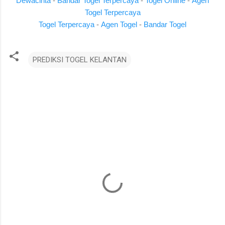
Dewacinta
-
Bandar Togel Terpercaya
-
Togel Online
-
Agen
Togel Terpercaya
Togel Terpercaya
-
Agen Togel
-
Bandar Togel
PREDIKSI TOGEL KELANTAN
K
o
m
e
n
t
a
r