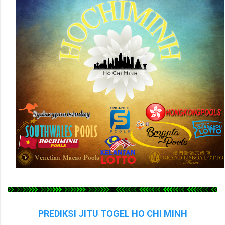
PREDIKSI JITU TOGEL HO CHI MINH