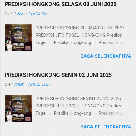
PREDIKSI HONGKONG SELASA 03 JUNI 2025
Oleh
Johan
-
Juni 03, 2025
PREDIKSI HONGKONG SELASA 03 JUNI 2025
PREDIKSI JITU TOGEL HONGKONG Prediksi
Togel – Prediksi Hongkong – Prediksi Angka
Jitu Hongkong – Bocoran Hongkong – Data
BACA SELENGKAPNYA
Hongkong – Angka Main Hongkong –
Prediksi Togel Hongkong PREDIKSI HONGKONG
SELASA 03 JUNI 2025 RESULT KEMARIN :
PREDIKSI HONGKONG SENIN 02 JUNI 2025
6112 AM BBFS : 75324 POLA 2D EKOR 3 2 4
Oleh
Johan
-
Juni 02, 2025
TOP 2D : 57*53*52*54*37*34*27*23*24*47
AMAN BB AS VS KOP 7 5 3 VS 3 2 4 KUAT : 3
PREDIKSI HONGKONG SENIN 02 JUNI 2025
SHIO : NAGA COBA BOM : 37*34*27 NO BB
PREDIKSI JITU TOGEL HONGKONG Prediksi
TUTUP : 22:30 WIB / RESULT : 23:00 WIB
Togel – Prediksi Hongkong – Prediksi Angka
BANDAR TOGEL DEWACINTA MINIMAL
Jitu Hongkong – Bocoran Hongkong – Data
TRANSFER BOLA / CASINO : Rp. 25.000
BACA SELENGKAPNYA
Hongkong – Angka Main Hongkong –
Cashback Mingguan 5% Whatsapp :
Prediksi Togel Hongkong PREDIKSI HONGKONG