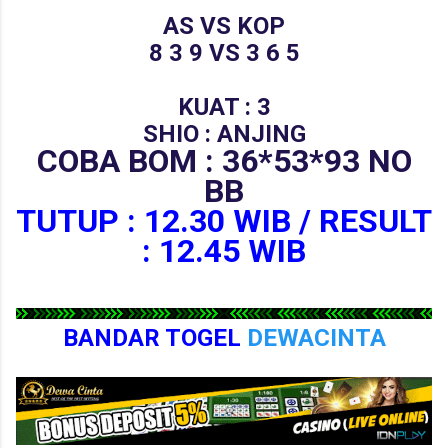
AS VS KOP
8 3 9 VS 3 6 5
KUAT : 3
SHIO : ANJING
COBA BOM : 36*53*93 NO
BB
TUTUP : 12.30 WIB / RESULT
: 12.45 WIB
BANDAR TOGEL
DEWACINTA