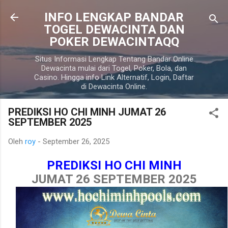
Langsung ke konten utama
INFO LENGKAP BANDAR
TOGEL DEWACINTA DAN
POKER DEWACINTAQQ
Situs Informasi Lengkap Tentang Bandar Online
Dewacinta mulai dari Togel, Poker, Bola, dan
Casino. Hingga info Link Alternatif, Login, Daftar
di Dewacinta Online.
PREDIKSI HO CHI MINH JUMAT 26
SEPTEMBER 2025
Oleh
roy
-
September 26, 2025
PREDIKSI HO CHI MINH
JUMAT 26 SEPTEMBER 2025