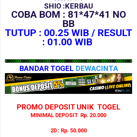
SHIO :KERBAU
COBA BOM :
81*47*41
NO
BB
TUTUP : 00.25 WIB / RESULT
: 01.00 WIB
BANDAR TOGEL
DEWACINTA
PROMO DEPOSIT UNIK TOGEL
MINIMAL DEPOSIT Rp. 20.000
2D : Rp. 50.000