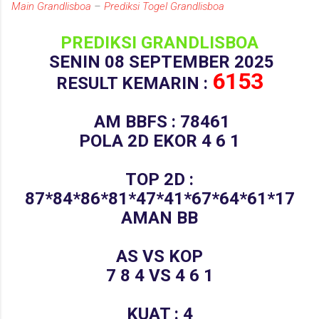
Main Grandlisboa
–
Prediksi Togel Grandlisboa
PREDIKSI GRANDLISBOA
SENIN 08 SEPTEMBER 2025
6153
RESULT KEMARIN :
AM BBFS :
78461
POLA 2D EKOR 4 6 1
TOP 2D :
87*84*86*81*47*41*67*64*61*17
AMAN BB
AS VS KOP
7 8 4 VS 4 6 1
KUAT : 4