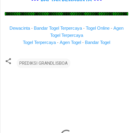
Dewacinta
-
Bandar Togel Terpercaya
-
Togel Online
-
Agen
Togel Terpercaya
Togel Terpercaya
-
Agen Togel
-
Bandar Togel
PREDIKSI GRANDLISBOA
K
o
m
e
n
t
a