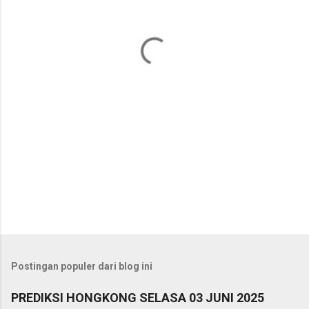
t
a
r
Postingan populer dari blog ini
PREDIKSI HONGKONG SELASA 03 JUNI 2025