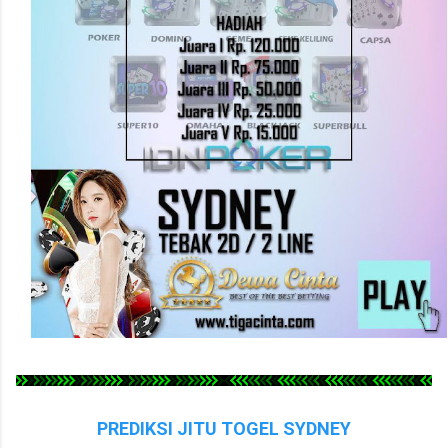
PREDIKSI JITU TOGEL
SYDNEY