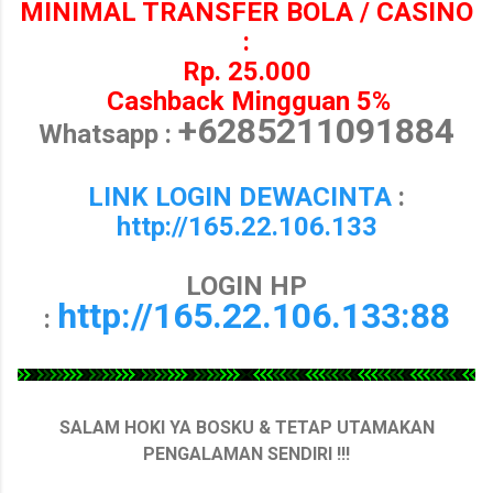
MINIMAL TRANSFER BOLA / CASINO
:
Rp. 25.000
Cashback Mingguan 5%
+6285211091884
Whatsapp :
LINK LOGIN DEWACINTA
:
http://165.22.106.133
LOGIN HP
http://165.22.106.133:88
:
SALAM HOKI YA BOSKU & TETAP UTAMAKAN
PENGALAMAN SENDIRI !!!