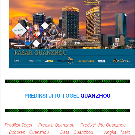
PREDIKSI JITU TOGEL
QUANZHOU
Prediksi Togel
–
Prediksi Quanzhou
–
Prediksi Jitu Quanzhou
–
Bocoran Quanzhou
–
Data Quanzhou
–
Angka Main