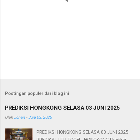
Postingan populer dari blog ini
PREDIKSI HONGKONG SELASA 03 JUNI 2025
Oleh
Johan
-
Juni 03, 2025
PREDIKSI HONGKONG SELASA 03 JUNI 2025
PREDIKSI JITU TOGEL HONGKONG Prediksi