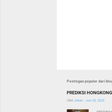
r
Postingan populer dari blog
PREDIKSI HONGKONG 
Oleh
Johan
-
Juni 03, 2025