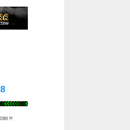
88
I !!!