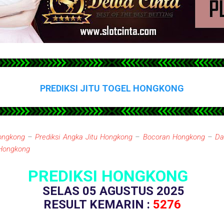
PREDIKSI JITU TOGEL
HONGKONG
Hongkong
–
Prediksi Angka Jitu Hongkong
–
Bocoran Hongkong
–
Da
 Hongkong
PREDIKSI HONGKONG
SELAS 05 AGUSTUS 2025
RESULT KEMARIN :
5276