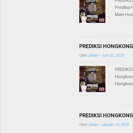
PREDIKS
Prediksi
Main Ho
KEMARIN 
AMAN BB 
WIB / R
25.000 
PREDIKSI HONGKONG 
https://
Oleh
Johan
-
Juni 02, 2025
UTAMAKA
PRIZE 3 <
PREDIKSI
Hongkon
Hongkon
9386 AM 
KOP 9 6 
23:00 W
Mingguan
PREDIKSI HONGKONG 
HP : ht
Oleh
Johan
-
Januari 19, 2026
!!! >>>