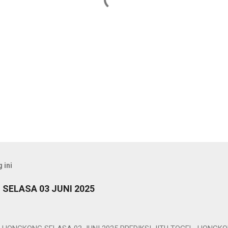
 ini
SELASA 03 JUNI 2025