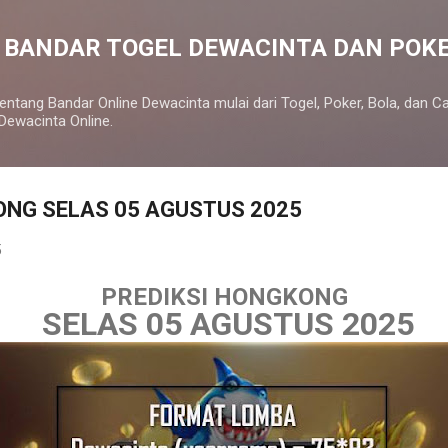
Langsung ke konten utama
 BANDAR TOGEL DEWACINTA DAN POK
ntang Bandar Online Dewacinta mulai dari Togel, Poker, Bola, dan Ca
i Dewacinta Online.
ONG SELAS 05 AGUSTUS 2025
5
PREDIKSI HONGKONG
SELAS 05 AGUSTUS 2025