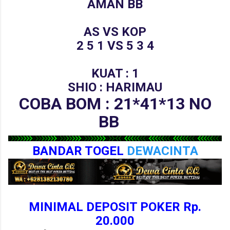
AMAN BB
AS VS KOP
2 5 1 VS 5 3 4
KUAT : 1
SHIO : HARIMAU
COBA BOM : 21*41*13 NO
BB
BANDAR TOGEL
DEWACINTA
MINIMAL DEPOSIT POKER Rp.
20.000