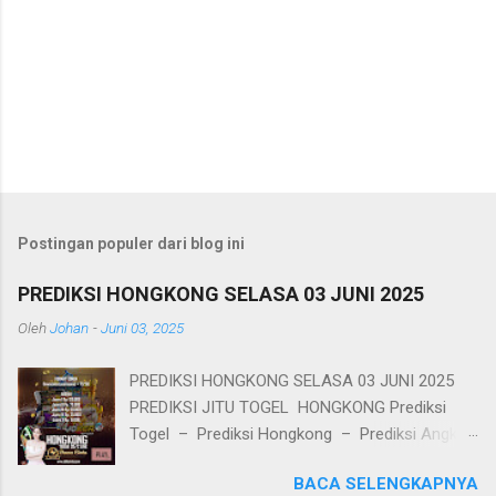
Postingan populer dari blog ini
PREDIKSI HONGKONG SELASA 03 JUNI 2025
Oleh
Johan
-
Juni 03, 2025
PREDIKSI HONGKONG SELASA 03 JUNI 2025
PREDIKSI JITU TOGEL HONGKONG Prediksi
Togel – Prediksi Hongkong – Prediksi Angka
Jitu Hongkong – Bocoran Hongkong – Data
BACA SELENGKAPNYA
Hongkong – Angka Main Hongkong –