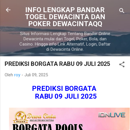
Langsung ke konten utama
INFO LENGKAP BANDAR
TOGEL DEWACINTA DAN
POKER DEWACINTAQQ
Situs Informasi Lengkap Tentang Bandar Online
Dewacinta mulai dari Togel, Poker, Bola, dan
Casino. Hingga info Link Alternatif, Login, Daftar
di Dewacinta Online.
PREDIKSI BORGATA RABU 09 JULI 2025
Oleh
roy
-
Juli 09, 2025
PREDIKSI BORGATA
RABU 09 JULI 2025