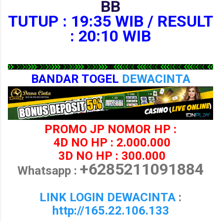
BB
TUTUP : 19:35 WIB / RESULT
: 20:10 WIB
BANDAR TOGEL
DEWACINTA
PROMO JP NOMOR HP :
4D NO HP : 2.000.000
3D NO HP : 300.000
+6285211091884
Whatsapp :
LINK LOGIN DEWACINTA
:
http://165.22.106.133