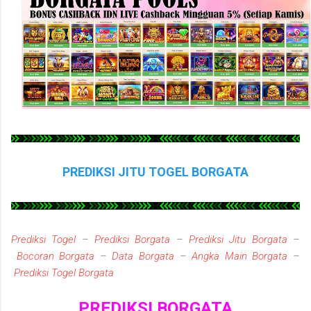
PREDIKSI JITU TOGEL
BORGATA
Prediksi Togel
–
Prediksi Borgata
–
Prediksi Jitu Borgata
–
Bocoran Borgata
–
Data Borgata
–
Angka Main Borgata
–
Prediksi Togel Borgata
PREDIKSI BORGATA