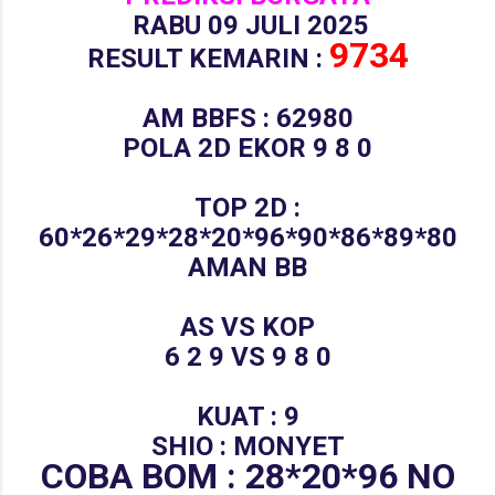
RABU 09 JULI 2025
9734
RESULT KEMARIN :
AM BBFS :
62980
POLA 2D EKOR 9 8 0
TOP 2D :
60*26*29*28*20*96*90*86*89*80
AMAN BB
AS VS KOP
6 2 9 VS 9 8 0
KUAT : 9
SHIO : MONYET
COBA BOM :
28*20*96
NO