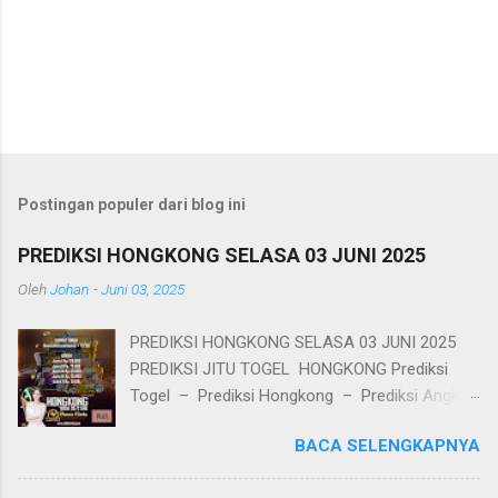
Postingan populer dari blog ini
PREDIKSI HONGKONG SELASA 03 JUNI 2025
Oleh
Johan
-
Juni 03, 2025
PREDIKSI HONGKONG SELASA 03 JUNI 2025
PREDIKSI JITU TOGEL HONGKONG Prediksi
Togel – Prediksi Hongkong – Prediksi Angka
Jitu Hongkong – Bocoran Hongkong – Data
BACA SELENGKAPNYA
Hongkong – Angka Main Hongkong –
Prediksi Togel Hongkong PREDIKSI HONGKONG