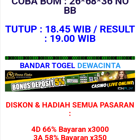
COBA BOM : 26*68*36 NO
BB
TUTUP : 18.45 WIB / RESULT
: 19.00 WIB
BANDAR TOGEL
DEWACINTA
DISKON & HADIAH SEMUA PASARAN
:
4D 66% Bayaran x3000
3A 58% Bayaran x350