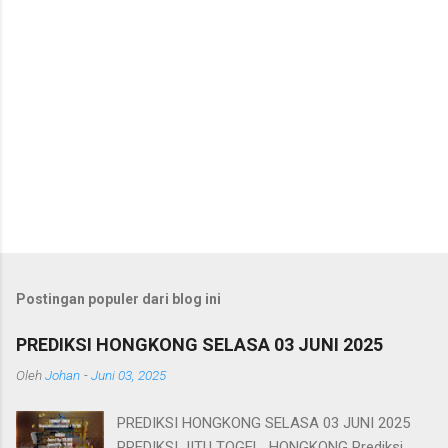
Postingan populer dari blog ini
PREDIKSI HONGKONG SELASA 03 JUNI 2025
Oleh
Johan
-
Juni 03, 2025
PREDIKSI HONGKONG SELASA 03 JUNI 2025
PREDIKSI JITU TOGEL HONGKONG Prediksi