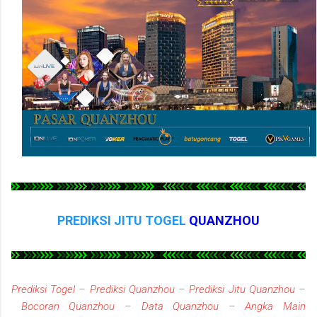
PREDIKSI JITU TOGEL
QUANZHOU
Prediksi Togel
–
Prediksi Quanzhou
–
Prediksi Jitu Quanzhou
–
Bocoran Quanzhou
–
Data Quanzhou
–
Angka Main