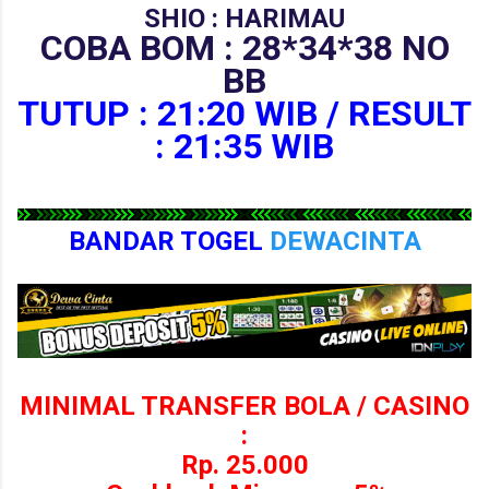
SHIO : HARIMAU
COBA BOM : 28*34*38 NO
BB
TUTUP : 21:20 WIB / RESULT
: 21:35 WIB
BANDAR TOGEL
DEWACINTA
MINIMAL TRANSFER BOLA / CASINO
:
Rp. 25.000