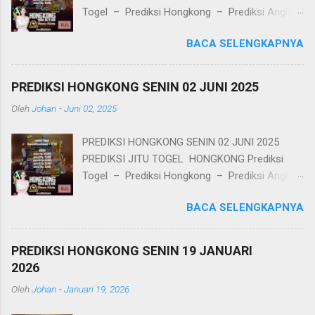
Togel – Prediksi Hongkong – Prediksi Angka
Jitu Hongkong – Bocoran Hongkong – Data
BACA SELENGKAPNYA
Hongkong – Angka Main Hongkong –
Prediksi Togel Hongkong PREDIKSI HONGKONG
SELASA 03 JUNI 2025 RESULT KEMARIN :
PREDIKSI HONGKONG SENIN 02 JUNI 2025
6112 AM BBFS : 75324 POLA 2D EKOR 3 2 4
Oleh
Johan
-
Juni 02, 2025
TOP 2D : 57*53*52*54*37*34*27*23*24*47
AMAN BB AS VS KOP 7 5 3 VS 3 2 4 KUAT : 3
PREDIKSI HONGKONG SENIN 02 JUNI 2025
SHIO : NAGA COBA BOM : 37*34*27 NO BB
PREDIKSI JITU TOGEL HONGKONG Prediksi
TUTUP : 22:30 WIB / RESULT : 23:00 WIB
Togel – Prediksi Hongkong – Prediksi Angka
BANDAR TOGEL DEWACINTA MINIMAL
Jitu Hongkong – Bocoran Hongkong – Data
TRANSFER BOLA / CASINO : Rp. 25.000
BACA SELENGKAPNYA
Hongkong – Angka Main Hongkong –
Cashback Mingguan 5% Whatsapp :
Prediksi Togel Hongkong PREDIKSI HONGKONG
+6285211091884 LINK LOGIN DEWACINTA :
SENIN 02 JUNI 2025 RESULT KEMARIN : 9386
https://drakorcinta.com/ LOGIN HP :
PREDIKSI HONGKONG SENIN 19 JANUARI
AM BBFS : 96843 POLA 2D EKOR 8 4 3 TOP 2D :
https://wap.drakorcinta.com/ SALAM HOKI YA
2026
69*68*64*63*89*83*49*48*43*39 AMAN BB AS
BOSKU & TETAP UTAMAKAN PENGALAMAN
Oleh
Johan
-
Januari 19, 2026
VS KOP 9 6 8 VS 8 4 3 KUAT : 8 SHIO : KELINCI
SENDIRI !!! >>> DAFTAR DEWACINTA <<< >>
COBA BOM : 63*89*83 NO BB TUTUP : 22:30