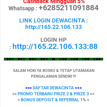
Cashback Mingguan 5%
+6285211091884
Whatsapp :
LINK LOGIN DEWACINTA
:
http://165.22.106.133
LOGIN HP
http://165.22.106.133:88
:
SALAM HOKI YA BOSKU & TETAP UTAMAKAN
PENGALAMAN SENDIRI !!!
>>>
DAFTAR DEWACINTA
<<<
>>
PROMO TERBARU PRIZE 2 & PRIZE 3
<<
>
BONUS DEPOSIT & REFERRAL 1
% <