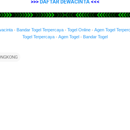
>>>
DAFTAR DEWACINTA
<<<
acinta
-
Bandar Togel Terpercaya
-
Togel Online
-
Agen Togel Terper
Togel Terpercaya
-
Agen Togel
-
Bandar Togel
HONGKONG