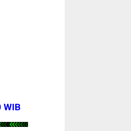
0 WIB