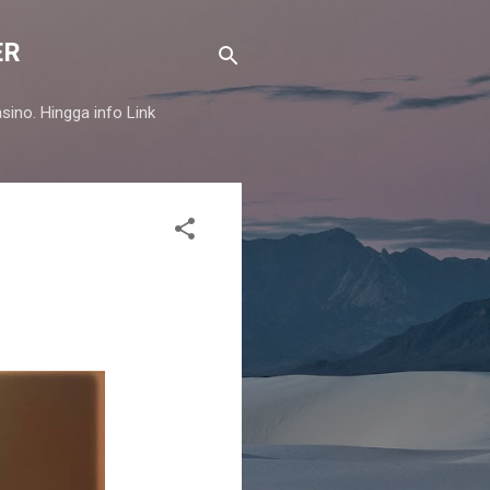
ER
sino. Hingga info Link