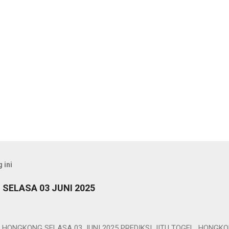
 ini
SELASA 03 JUNI 2025
I HONGKONG SELASA 03 JUNI 2025 PREDIKSI JITU TOGEL HONGKON