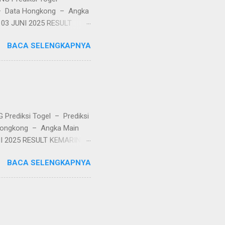
 – Data Hongkong – Angka
03 JUNI 2025 RESULT
54*37*34*27*23*24*47
BACA SELENGKAPNYA
4*27 NO BB TUTUP : 22:30
OLA / CASINO : Rp.
EWACINTA :
HOKI YA BOSKU & TETAP
ROMO TERBARU PRIZE 2 &
rediksi Togel – Prediksi
Hongkong – Angka Main
I 2025 RESULT KEMARIN :
9*48*43*39 AMAN BB AS VS
BACA SELENGKAPNYA
UP : 22:30 WIB / RESULT :
: Rp. 25.000 Cashback
/drakorcinta.com/ LOGIN
MAKAN PENGALAMAN SENDIRI
 ...