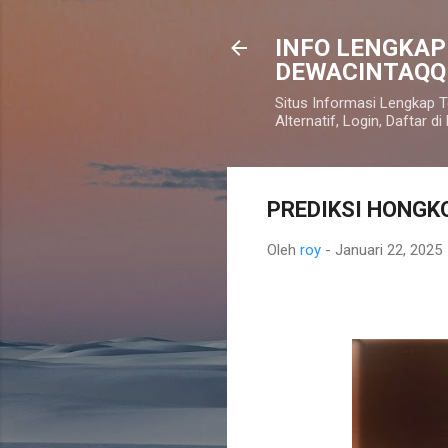
INFO LENGKAP
DEWACINTAQQ
Situs Informasi Lengkap Te
Alternatif, Login, Daftar d
PREDIKSI HONGK
Oleh
roy
-
Januari 22, 2025