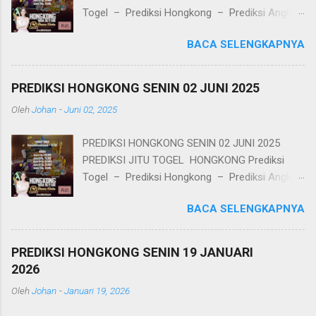
Togel – Prediksi Hongkong – Prediksi Angka
Jitu Hongkong – Bocoran Hongkong – Data
BACA SELENGKAPNYA
Hongkong – Angka Main Hongkong –
Prediksi Togel Hongkong PREDIKSI HONGKONG
SELASA 03 JUNI 2025 RESULT KEMARIN :
PREDIKSI HONGKONG SENIN 02 JUNI 2025
6112 AM BBFS : 75324 POLA 2D EKOR 3 2 4
Oleh
Johan
-
Juni 02, 2025
TOP 2D : 57*53*52*54*37*34*27*23*24*47
AMAN BB AS VS KOP 7 5 3 VS 3 2 4 KUAT : 3
PREDIKSI HONGKONG SENIN 02 JUNI 2025
SHIO : NAGA COBA BOM : 37*34*27 NO BB
PREDIKSI JITU TOGEL HONGKONG Prediksi
TUTUP : 22:30 WIB / RESULT : 23:00 WIB
Togel – Prediksi Hongkong – Prediksi Angka
BANDAR TOGEL DEWACINTA MINIMAL
Jitu Hongkong – Bocoran Hongkong – Data
TRANSFER BOLA / CASINO : Rp. 25.000
BACA SELENGKAPNYA
Hongkong – Angka Main Hongkong –
Cashback Mingguan 5% Whatsapp :
Prediksi Togel Hongkong PREDIKSI HONGKONG
+6285211091884 LINK LOGIN DEWACINTA :
SENIN 02 JUNI 2025 RESULT KEMARIN : 9386
https://drakorcinta.com/ LOGIN HP :
PREDIKSI HONGKONG SENIN 19 JANUARI
AM BBFS : 96843 POLA 2D EKOR 8 4 3 TOP 2D :
https://wap.drakorcinta.com/ SALAM HOKI YA
2026
69*68*64*63*89*83*49*48*43*39 AMAN BB AS
BOSKU & TETAP UTAMAKAN PENGALAMAN
Oleh
Johan
-
Januari 19, 2026
VS KOP 9 6 8 VS 8 4 3 KUAT : 8 SHIO : KELINCI
SENDIRI !!! >>> DAFTAR DEWACINTA <<< >>
COBA BOM : 63*89*83 NO BB TUTUP : 22:30