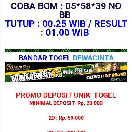
COBA BOM : 05*58*39
NO
BB
TUTUP : 00.25 WIB / RESULT
: 01.00 WIB
BANDAR TOGEL
DEWACINTA
PROMO DEPOSIT UNIK TOGEL
MINIMAL DEPOSIT Rp. 20.000
2D : Rp. 50.000