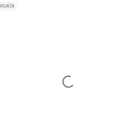
ORGATA