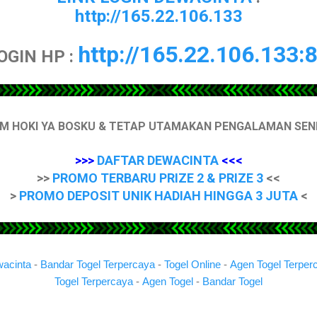
http://165.22.106.133
http://165.22.106.133:
OGIN HP :
M HOKI YA BOSKU & TETAP UTAMAKAN PENGALAMAN SENDIR
>>>
DAFTAR DEWACINTA
<<<
>>
PROMO TERBARU PRIZE 2 & PRIZE 3
<<
>
PROMO DEPOSIT UNIK HADIAH HINGGA 3 JUTA
<
acinta
-
Bandar Togel Terpercaya
-
Togel Online
-
Agen Togel Terper
Togel Terpercaya
-
Agen Togel
-
Bandar Togel