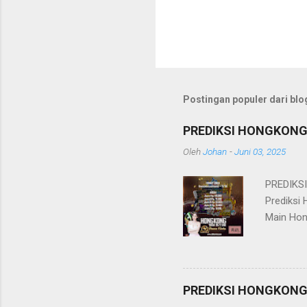
Postingan populer dari blog
PREDIKSI HONGKONG 
Oleh
Johan
-
Juni 03, 2025
PREDIKS
Prediksi
Main Ho
KEMARIN 
AMAN BB 
WIB / R
25.000 
PREDIKSI HONGKONG 
https://