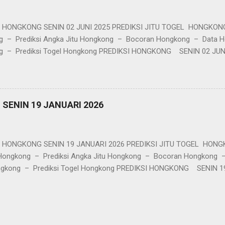
N PENGALAMAN SENDIRI !!! >>> DAFTAR DEWACINTA <<< >> P
< ...
 HONGKONG SENIN 02 JUNI 2025 PREDIKSI JITU TOGEL HONGKONG P
g – Prediksi Angka Jitu Hongkong – Bocoran Hongkong – Data 
g – Prediksi Togel Hongkong PREDIKSI HONGKONG SENIN 02 JUN
BBFS : 96843 POLA 2D EKOR 8 4 3 TOP 2D : 69*68*64*63*89*83*4
8 VS 8 4 3 KUAT : 8 SHIO : KELINCI COBA BOM : 63*89*83 NO BB TUT
IB BANDAR TOGEL DEWACINTA MINIMAL TRANSFER BOLA / CASINO 
 5% Whatsapp : +6285211091884 LINK LOGIN DEWACINTA : https:/
SENIN 19 JANUARI 2026
tps://wap.drakorcinta.com/ SALAM HOKI YA BOSKU & TETAP UTA
 DAFTAR DEWACINTA <<< >> PROMO TERBARU PRIZE 2 & PRIZE 3 <<
I HONGKONG SENIN 19 JANUARI 2026 PREDIKSI JITU TOGEL HONGK
 Hongkong – Prediksi Angka Jitu Hongkong – Bocoran Hongkong
ngkong – Prediksi Togel Hongkong PREDIKSI HONGKONG SENIN 1
: 2771 M BBFS : 63148 POLA 2D EKOR 1 4 8 TOP 2D : 63*61*31*
 KOP 6 3 1 VS 1 4 8 KUAT : 1 SHIO : HARIMAU COBA BOM : 34*46
TA MINIMAL DEPOSIT POKER Rp. 20.000 Whatsapp : +62852613521
A : http://165.22.106.133 LOGIN HP : http://165.22.106.133:88 S