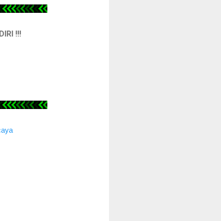
I !!!
caya