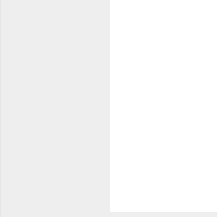
m
e
n
t
a
r