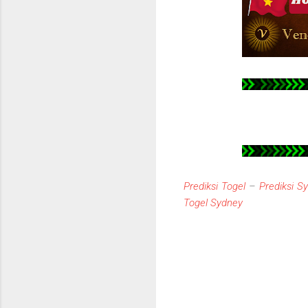
Prediksi Togel
–
Prediksi S
Togel Sydney