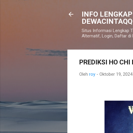
INFO LENGKAP
DEWACINTAQQ
Situs Informasi Lengkap Te
Alternatif, Login, Daftar d
PREDIKSI HO CHI
Oleh
roy
-
Oktober 19, 2024