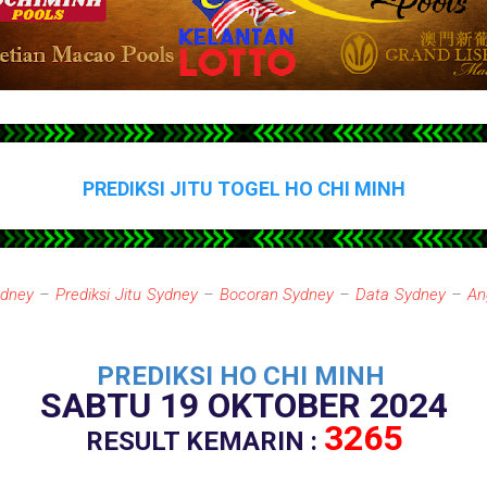
PREDIKSI JITU TOGEL HO CHI MINH
ydney
–
Prediksi Jitu Sydney
–
Bocoran Sydney
–
Data Sydney
–
An
PREDIKSI HO CHI MINH
SABTU 19 OKTOBER 2024
3265
RESULT KEMARIN :