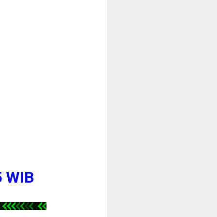
5 WIB