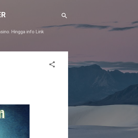
ER
sino. Hingga info Link