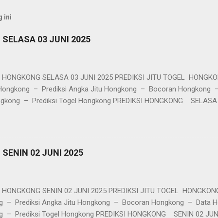
 ini
SELASA 03 JUNI 2025
I HONGKONG SELASA 03 JUNI 2025 PREDIKSI JITU TOGEL HONGKON
 Hongkong – Prediksi Angka Jitu Hongkong – Bocoran Hongkong
ngkong – Prediksi Togel Hongkong PREDIKSI HONGKONG SELASA 
: 6112 AM BBFS : 75324 POLA 2D EKOR 3 2 4 TOP 2D : 57*53*52*
AS VS KOP 7 5 3 VS 3 2 4 KUAT : 3 SHIO : NAGA COBA BOM : 37*3
ESULT : 23:00 WIB BANDAR TOGEL DEWACINTA MINIMAL TRANSFER B
Cashback Mingguan 5% Whatsapp : +6285211091884 LINK LOGIN D
SENIN 02 JUNI 2025
drakorcinta.com/ LOGIN HP : https://wap.drakorcinta.com/ SALAM 
N PENGALAMAN SENDIRI !!! >>> DAFTAR DEWACINTA <<< >> P
< ...
 HONGKONG SENIN 02 JUNI 2025 PREDIKSI JITU TOGEL HONGKONG P
g – Prediksi Angka Jitu Hongkong – Bocoran Hongkong – Data 
g – Prediksi Togel Hongkong PREDIKSI HONGKONG SENIN 02 JUN