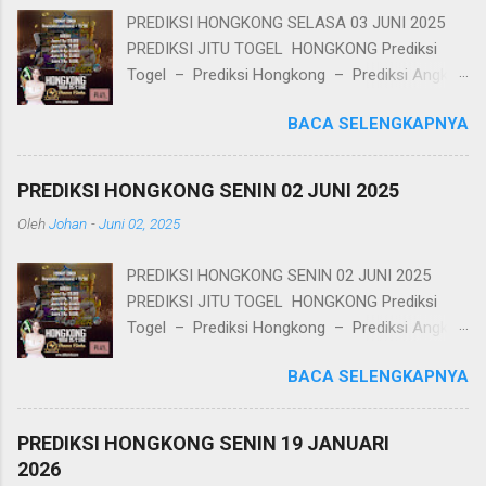
PREDIKSI HONGKONG SELASA 03 JUNI 2025
PREDIKSI JITU TOGEL HONGKONG Prediksi
Togel – Prediksi Hongkong – Prediksi Angka
Jitu Hongkong – Bocoran Hongkong – Data
BACA SELENGKAPNYA
Hongkong – Angka Main Hongkong –
Prediksi Togel Hongkong PREDIKSI HONGKONG
SELASA 03 JUNI 2025 RESULT KEMARIN :
PREDIKSI HONGKONG SENIN 02 JUNI 2025
6112 AM BBFS : 75324 POLA 2D EKOR 3 2 4
Oleh
Johan
-
Juni 02, 2025
TOP 2D : 57*53*52*54*37*34*27*23*24*47
AMAN BB AS VS KOP 7 5 3 VS 3 2 4 KUAT : 3
PREDIKSI HONGKONG SENIN 02 JUNI 2025
SHIO : NAGA COBA BOM : 37*34*27 NO BB
PREDIKSI JITU TOGEL HONGKONG Prediksi
TUTUP : 22:30 WIB / RESULT : 23:00 WIB
Togel – Prediksi Hongkong – Prediksi Angka
BANDAR TOGEL DEWACINTA MINIMAL
Jitu Hongkong – Bocoran Hongkong – Data
TRANSFER BOLA / CASINO : Rp. 25.000
BACA SELENGKAPNYA
Hongkong – Angka Main Hongkong –
Cashback Mingguan 5% Whatsapp :
Prediksi Togel Hongkong PREDIKSI HONGKONG
+6285211091884 LINK LOGIN DEWACINTA :
SENIN 02 JUNI 2025 RESULT KEMARIN : 9386
https://drakorcinta.com/ LOGIN HP :
PREDIKSI HONGKONG SENIN 19 JANUARI
AM BBFS : 96843 POLA 2D EKOR 8 4 3 TOP 2D :
https://wap.drakorcinta.com/ SALAM HOKI YA
2026
69*68*64*63*89*83*49*48*43*39 AMAN BB AS