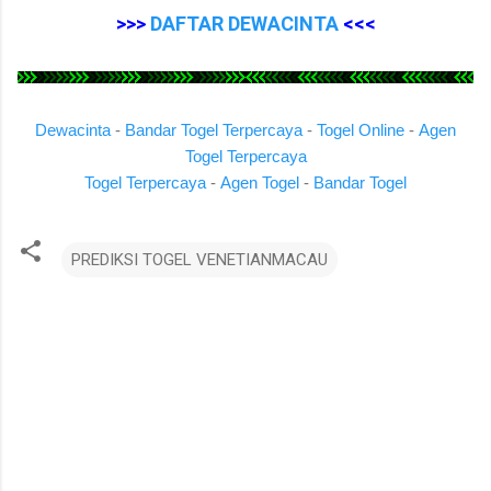
>>>
DAFTAR DEWACINTA
<<<
Dewacinta
-
Bandar Togel Terpercaya
-
Togel Online
-
Agen
Togel Terpercaya
Togel Terpercaya
-
Agen Togel
-
Bandar Togel
PREDIKSI TOGEL VENETIANMACAU
K
o
m
e
n
t