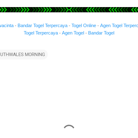
acinta
-
Bandar Togel Terpercaya
-
Togel Online
-
Agen Togel Terper
Togel Terpercaya
-
Agen Togel
-
Bandar Togel
SOUTHWALES MORNING