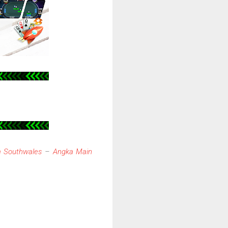
a Southwales
–
Angka Main