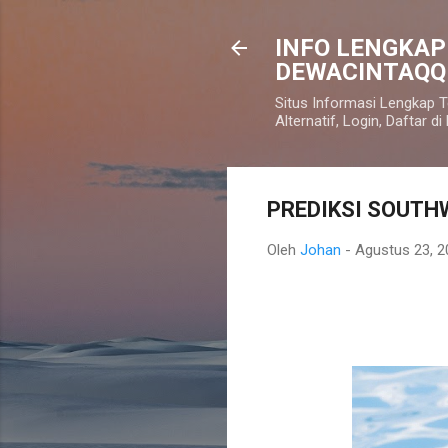
INFO LENGKAP
DEWACINTAQQ
Situs Informasi Lengkap Te
Alternatif, Login, Daftar d
PREDIKSI SOUTH
Oleh
Johan
-
Agustus 23, 2