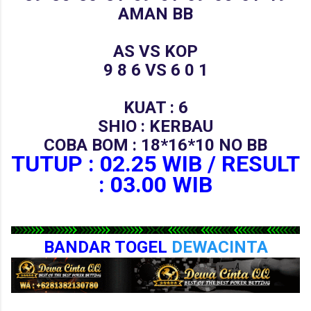
AMAN BB
AS VS KOP
9 8 6 VS 6 0 1
KUAT : 6
SHIO : KERBAU
COBA BOM : 18*16*10 NO BB
TUTUP : 02.25 WIB / RESULT
: 03.00 WIB
BANDAR TOGEL
DEWACINTA