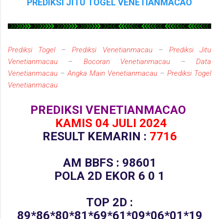
PREDIKSI JITU TOGEL
VENETIANMACAO
Prediksi Togel
–
Prediksi Venetianmacau
–
Prediksi Jitu
Venetianmacau
–
Bocoran Venetianmacau
–
Data
Venetianmacau
–
Angka Main Venetianmacau
–
Prediksi Togel
Venetianmacau
PREDIKSI VENETIANMACAO
K
AMIS 04 JULI 2024
RESULT KEMARIN :
7716
AM BBFS :
98601
POLA 2D EKOR 6 0 1
TOP 2D :
89*86*80*81*69*61*09*06*01*19