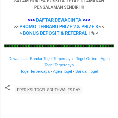
SALAM HOKI YA BOSKU & TETAP UTAMAKAN
PENGALAMAN SENDIRI !!!
>>>
DAFTAR DEWACINTA
<<<
>>
PROMO TERBARU PRIZE 2 & PRIZE 3
<<
>
BONUS DEPOSIT & REFERRAL 1
% <
Dewacinta
-
Bandar Togel Terpercaya
-
Togel Online
-
Agen
Togel Terpercaya
Togel Terpercaya
-
Agen Togel
-
Bandar Togel
PREDIKSI TOGEL SOUTHWALES DAY
K
o
m