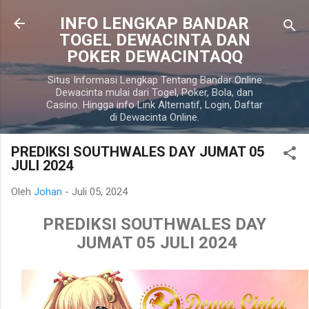
Langsung ke konten utama
INFO LENGKAP BANDAR
TOGEL DEWACINTA DAN
POKER DEWACINTAQQ
Situs Informasi Lengkap Tentang Bandar Online
Dewacinta mulai dari Togel, Poker, Bola, dan
Casino. Hingga info Link Alternatif, Login, Daftar
di Dewacinta Online.
PREDIKSI SOUTHWALES DAY JUMAT 05
JULI 2024
Oleh
Johan
-
Juli 05, 2024
PREDIKSI SOUTHWALES DAY
JUMAT 05 JULI 2024