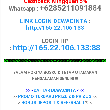
Cashback Mingguan 5%
+6285211091884
Whatsapp :
LINK LOGIN DEWACINTA
:
http://165.22.106.133
LOGIN HP
http://165.22.106.133:88
:
SALAM HOKI YA BOSKU & TETAP UTAMAKAN
PENGALAMAN SENDIRI !!!
>>>
DAFTAR DEWACINTA
<<<
>>
PROMO TERBARU PRIZE 2 & PRIZE 3
<<
>
BONUS DEPOSIT & REFERRAL 1
% <