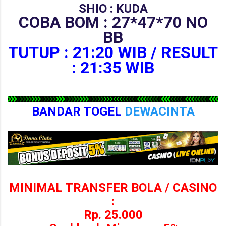
SHIO : KUDA
COBA BOM : 27*47*70 NO
BB
TUTUP : 21:20 WIB / RESULT
: 21:35 WIB
BANDAR TOGEL
DEWACINTA
MINIMAL TRANSFER BOLA / CASINO
:
Rp. 25.000