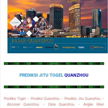
PREDIKSI JITU TOGEL
QUANZHOU
Prediksi Togel
–
Prediksi Quanzhou
–
Prediksi Jitu Quanzhou
–
Bocoran Quanzhou
–
Data Quanzhou
–
Angka Main