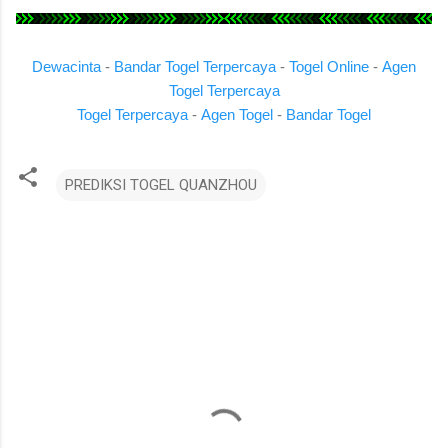
Dewacinta
-
Bandar Togel Terpercaya
-
Togel Online
-
Agen
Togel Terpercaya
Togel Terpercaya
-
Agen Togel
-
Bandar Togel
PREDIKSI TOGEL QUANZHOU
K
o
m
e
n
t
a
r