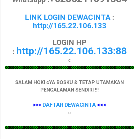
LINK LOGIN DEWACINTA
:
http://165.22.106.133
LOGIN HP
http://165.22.106.133:88
:
c
SALAM HOKI cYA BOSKU & TETAP UTAMAKAN
PENGALAMAN SENDIRI !!!
>>>
DAFTAR DEWACINTA
<<<
c