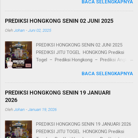
BACA SELENGKAPNYA
Hongkong – Angka Main Hongkong –
Prediksi Togel Hongkong PREDIKSI HONGKONG
SELASA 03 JUNI 2025 RESULT KEMARIN :
PREDIKSI HONGKONG SENIN 02 JUNI 2025
6112 AM BBFS : 75324 POLA 2D EKOR 3 2 4
Oleh
Johan
-
Juni 02, 2025
TOP 2D : 57*53*52*54*37*34*27*23*24*47
AMAN BB AS VS KOP 7 5 3 VS 3 2 4 KUAT : 3
PREDIKSI HONGKONG SENIN 02 JUNI 2025
SHIO : NAGA COBA BOM : 37*34*27 NO BB
PREDIKSI JITU TOGEL HONGKONG Prediksi
TUTUP : 22:30 WIB / RESULT : 23:00 WIB
Togel – Prediksi Hongkong – Prediksi Angka
BANDAR TOGEL DEWACINTA MINIMAL
Jitu Hongkong – Bocoran Hongkong – Data
TRANSFER BOLA / CASINO : Rp. 25.000
BACA SELENGKAPNYA
Hongkong – Angka Main Hongkong –
Cashback Mingguan 5% Whatsapp :
Prediksi Togel Hongkong PREDIKSI HONGKONG
+6285211091884 LINK LOGIN DEWACINTA :
SENIN 02 JUNI 2025 RESULT KEMARIN : 9386
https://drakorcinta.com/ LOGIN HP :
PREDIKSI HONGKONG SENIN 19 JANUARI
AM BBFS : 96843 POLA 2D EKOR 8 4 3 TOP 2D :
https://wap.drakorcinta.com/ SALAM HOKI YA
2026
69*68*64*63*89*83*49*48*43*39 AMAN BB AS
BOSKU & TETAP UTAMAKAN PENGALAMAN
Oleh
Johan
-
Januari 19, 2026
VS KOP 9 6 8 VS 8 4 3 KUAT : 8 SHIO : KELINCI
SENDIRI !!! >>> DAFTAR DEWACINTA <<< >>
COBA BOM : 63*89*83 NO BB TUTUP : 22:30
PROMO TERBARU PRIZE 2 & PRIZE 3 << ...
PREDIKSI HONGKONG SENIN 19 JANUARI 2026
WIB / RESULT : 23:00 WIB BANDAR TOGEL
PREDIKSI JITU TOGEL HONGKONG Prediksi
DEWACINTA MINIMAL TRANSFER BOLA /