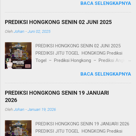
BACA SELENGKAPNYA
Hongkong – Angka Main Hongkong –
Prediksi Togel Hongkong PREDIKSI HONGKONG
SELASA 03 JUNI 2025 RESULT KEMARIN :
PREDIKSI HONGKONG SENIN 02 JUNI 2025
6112 AM BBFS : 75324 POLA 2D EKOR 3 2 4
Oleh
Johan
-
Juni 02, 2025
TOP 2D : 57*53*52*54*37*34*27*23*24*47
AMAN BB AS VS KOP 7 5 3 VS 3 2 4 KUAT : 3
PREDIKSI HONGKONG SENIN 02 JUNI 2025
SHIO : NAGA COBA BOM : 37*34*27 NO BB
PREDIKSI JITU TOGEL HONGKONG Prediksi
TUTUP : 22:30 WIB / RESULT : 23:00 WIB
Togel – Prediksi Hongkong – Prediksi Angka
BANDAR TOGEL DEWACINTA MINIMAL
Jitu Hongkong – Bocoran Hongkong – Data
TRANSFER BOLA / CASINO : Rp. 25.000
BACA SELENGKAPNYA
Hongkong – Angka Main Hongkong –
Cashback Mingguan 5% Whatsapp :
Prediksi Togel Hongkong PREDIKSI HONGKONG
+6285211091884 LINK LOGIN DEWACINTA :
SENIN 02 JUNI 2025 RESULT KEMARIN : 9386
https://drakorcinta.com/ LOGIN HP :
PREDIKSI HONGKONG SENIN 19 JANUARI
AM BBFS : 96843 POLA 2D EKOR 8 4 3 TOP 2D :
https://wap.drakorcinta.com/ SALAM HOKI YA
2026
69*68*64*63*89*83*49*48*43*39 AMAN BB AS
BOSKU & TETAP UTAMAKAN PENGALAMAN
Oleh
Johan
-
Januari 19, 2026
VS KOP 9 6 8 VS 8 4 3 KUAT : 8 SHIO : KELINCI
SENDIRI !!! >>> DAFTAR DEWACINTA <<< >>
COBA BOM : 63*89*83 NO BB TUTUP : 22:30
PROMO TERBARU PRIZE 2 & PRIZE 3 << ...
PREDIKSI HONGKONG SENIN 19 JANUARI 2026
WIB / RESULT : 23:00 WIB BANDAR TOGEL
PREDIKSI JITU TOGEL HONGKONG Prediksi
DEWACINTA MINIMAL TRANSFER BOLA /