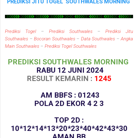
PREDIKSI JITU TOGEL
SOUTHWALES MORNING
Prediksi Togel
–
Prediksi Southwales
–
Prediksi Jitu
Southwales
–
Bocoran Southwales
–
Data Southwales
–
Angka
Main Southwales
–
Prediksi Togel Southwales
PREDIKSI SOUTHWALES MORNING
RABU 12 JUNI 2024
RESULT KEMARIN :
1245
AM BBFS :
01243
POLA 2D EKOR 4 2 3
TOP 2D :
10*12*14*13*20*23*40*42*43*30
AMAN BB