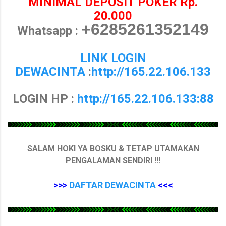
MINIMAL DEPOSIT POKER Rp.
20.000
+
6285261352149
Whatsapp :
LINK LOGIN
DEWACINTA
:
http://165.22.106.133
LOGIN HP :
http://165.22.106.133:88
SALAM HOKI YA BOSKU & TETAP UTAMAKAN
PENGALAMAN SENDIRI !!!
>>>
DAFTAR DEWACINTA
<<<