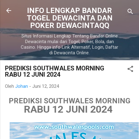
Langsung ke konten utama
INFO LENGKAP BANDAR
TOGEL DEWACINTA DAN
POKER DEWACINTAQQ
Situs Informasi Lengkap Tentang Bandar Online
Dewacinta mulai dari Togel, Poker, Bola, dan
Casino. Hingga info Link Alternatif, Login, Daftar
di Dewacinta Online.
PREDIKSI SOUTHWALES MORNING
RABU 12 JUNI 2024
Oleh
Johan
-
Juni 12, 2024
PREDIKSI SOUTHWALES MORNING
RABU 12 JUNI 2024