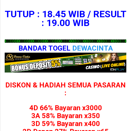
TUTUP : 18.45 WIB / RESULT
: 19.00 WIB
BANDAR TOGEL
DEWACINTA
DISKON & HADIAH SEMUA PASARAN
:
4D 66% Bayaran x3000
3A 58% Bayaran x350
3D 59% Bayaran x400