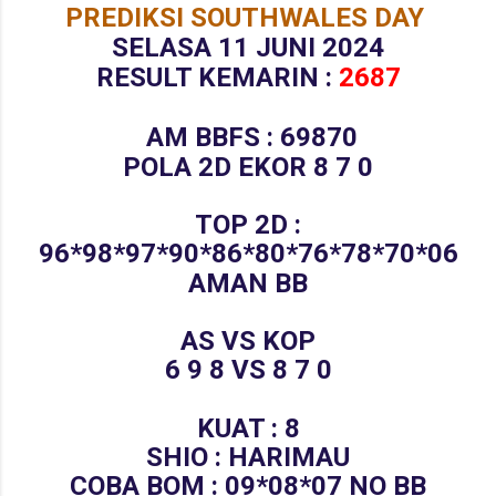
PREDIKSI SOUTHWALES DAY
SELASA 11 JUNI 2024
RESULT KEMARIN :
2687
AM BBFS :
69870
POLA 2D EKOR 8 7 0
TOP 2D :
96*98*97*90*86*80*76*78*70*06
AMAN BB
AS VS KOP
6 9 8 VS 8 7 0
KUAT : 8
SHIO : HARIMAU
COBA BOM : 09*08*07 NO BB