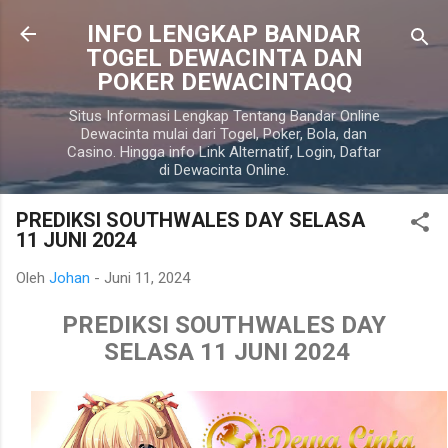
Langsung ke konten utama
INFO LENGKAP BANDAR
TOGEL DEWACINTA DAN
POKER DEWACINTAQQ
Situs Informasi Lengkap Tentang Bandar Online
Dewacinta mulai dari Togel, Poker, Bola, dan
Casino. Hingga info Link Alternatif, Login, Daftar
di Dewacinta Online.
PREDIKSI SOUTHWALES DAY SELASA
11 JUNI 2024
Oleh
Johan
-
Juni 11, 2024
PREDIKSI SOUTHWALES DAY
SELASA 11 JUNI 2024