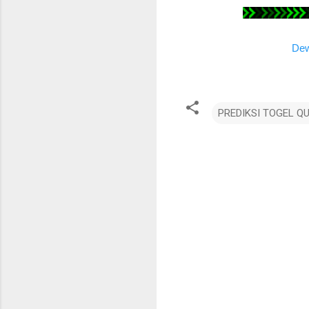
Dew
PREDIKSI TOGEL 
K
o
m
e
n
t
a
r