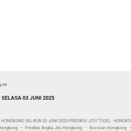
 ini
SELASA 03 JUNI 2025
I HONGKONG SELASA 03 JUNI 2025 PREDIKSI JITU TOGEL HONGKON
 Hongkong – Prediksi Angka Jitu Hongkong – Bocoran Hongkong