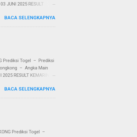
03 JUNI 2025 RESULT
54*37*34*27*23*24*47
BACA SELENGKAPNYA
4*27 NO BB TUTUP : 22:30
OLA / CASINO : Rp.
EWACINTA :
HOKI YA BOSKU & TETAP
ROMO TERBARU PRIZE 2 &
rediksi Togel – Prediksi
Hongkong – Angka Main
I 2025 RESULT KEMARIN :
9*48*43*39 AMAN BB AS VS
BACA SELENGKAPNYA
UP : 22:30 WIB / RESULT :
: Rp. 25.000 Cashback
/drakorcinta.com/ LOGIN
MAKAN PENGALAMAN SENDIRI
 ...
ONG Prediksi Togel –