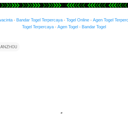
acinta
-
Bandar Togel Terpercaya
-
Togel Online
-
Agen Togel Terper
Togel Terpercaya
-
Agen Togel
-
Bandar Togel
QUANZHOU