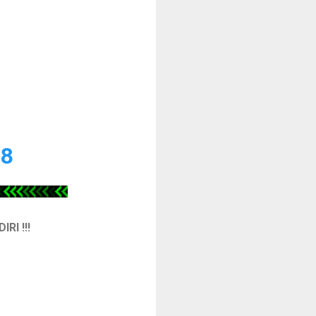
88
I !!!