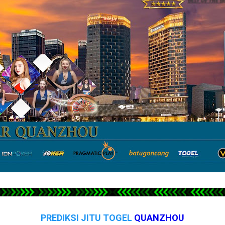
PREDIKSI JITU TOGEL
QUANZHOU