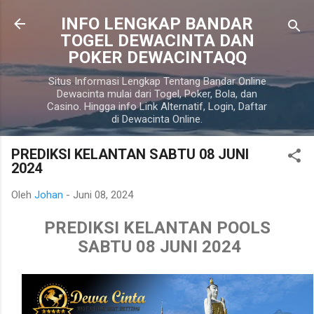
Langsung ke konten utama
INFO LENGKAP BANDAR
TOGEL DEWACINTA DAN
POKER DEWACINTAQQ
Situs Informasi Lengkap Tentang Bandar Online
Dewacinta mulai dari Togel, Poker, Bola, dan
Casino. Hingga info Link Alternatif, Login, Daftar
di Dewacinta Online.
PREDIKSI KELANTAN SABTU 08 JUNI
2024
Oleh
Johan
-
Juni 08, 2024
PREDIKSI KELANTAN POOLS
SABTU 08 JUNI 2024