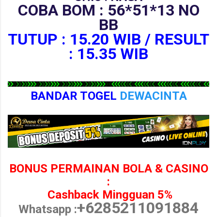
COBA BOM :
56*51*13
NO
BB
TUTUP : 15.20 WIB / RESULT
: 15.35 WIB
BANDAR TOGEL
DEWACINTA
BONUS PERMAINAN BOLA & CASINO
:
Cashback Mingguan 5%
+6285211091884
Whatsapp :