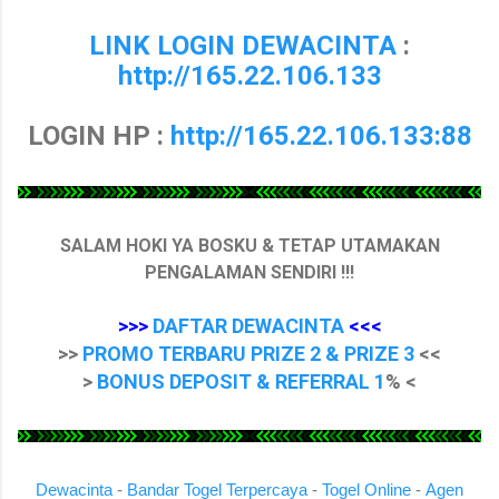
LINK LOGIN DEWACINTA
:
http://165.22.106.133
LOGIN HP :
http://165.22.106.133:88
SALAM HOKI YA BOSKU & TETAP UTAMAKAN
PENGALAMAN SENDIRI !!!
>>>
DAFTAR DEWACINTA
<<<
>>
PROMO TERBARU PRIZE 2 & PRIZE 3
<<
>
BONUS DEPOSIT & REFERRAL 1
% <
Dewacinta
-
Bandar Togel Terpercaya
-
Togel Online
-
Agen