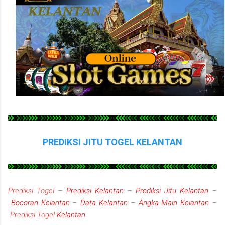
PREDIKSI JITU TOGEL KELANTAN
Prediksi Togel
–
Prediksi
Kelantan
–
Prediksi Jitu
Kelantan
–
Bocoran
Kelantan
–
Data
Kelantan
–
Angka Main
Kelantan
–
Prediksi Togel
Kelantan