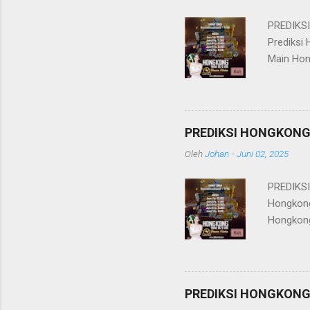
PREDIKS
Prediksi
Main Ho
KEMARIN 
AMAN BB 
WIB / R
25.000 
PREDIKSI HONGKONG 
https://
Oleh
Johan
-
Juni 02, 2025
UTAMAKA
PRIZE 3 <
PREDIKSI
Hongkon
Hongkon
9386 AM 
KOP 9 6 
23:00 W
Mingguan
PREDIKSI HONGKONG 
HP : ht