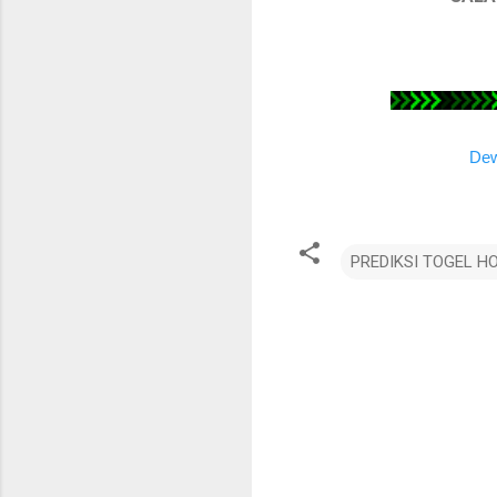
Dew
PREDIKSI TOGEL 
K
o
m
e
n
t