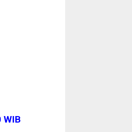
0 WIB