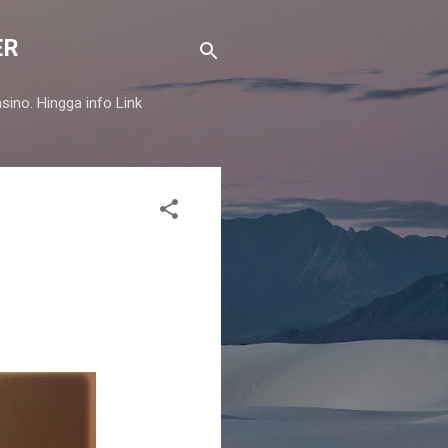
ER
sino. Hingga info Link