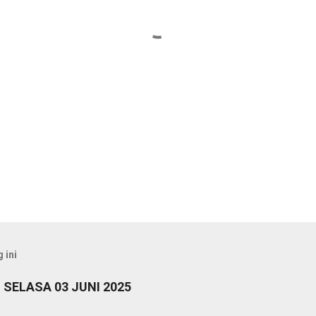
 ini
SELASA 03 JUNI 2025