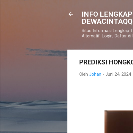
INFO LENGKAP
DEWACINTAQQ
Situs Informasi Lengkap Te
Alternatif, Login, Daftar d
PREDIKSI HONGKO
Oleh
Johan
-
Juni 24, 2024