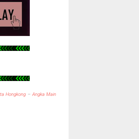
ta Hongkong
–
Angka Main