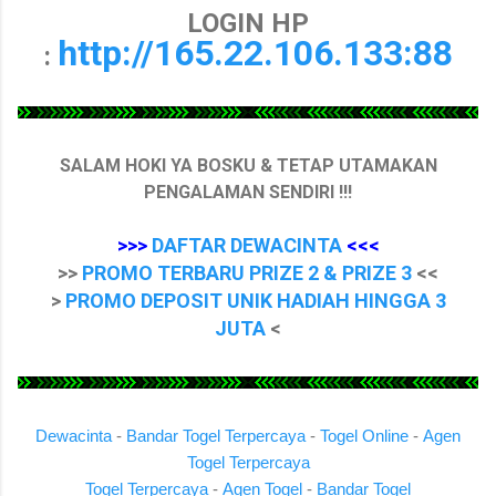
LOGIN HP
http://165.22.106.133:88
:
SALAM HOKI YA BOSKU & TETAP UTAMAKAN
PENGALAMAN SENDIRI !!!
>>>
DAFTAR DEWACINTA
<<<
>>
PROMO TERBARU PRIZE 2 & PRIZE 3
<<
>
PROMO DEPOSIT UNIK HADIAH HINGGA 3
JUTA
<
Dewacinta
-
Bandar Togel Terpercaya
-
Togel Online
-
Agen
Togel Terpercaya
Togel Terpercaya
-
Agen Togel
-
Bandar Togel