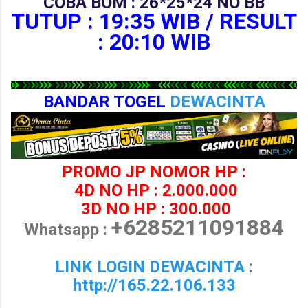
COBA BOM : 26*25*24 NO BB
TUTUP : 19:35 WIB / RESULT
: 20:10 WIB
BANDAR TOGEL
DEWACINTA
PROMO JP NOMOR HP :
4D NO HP : 2.000.000
3D NO HP : 300.000
+6285211091884
Whatsapp :
LINK LOGIN DEWACINTA
:
http://165.22.106.133