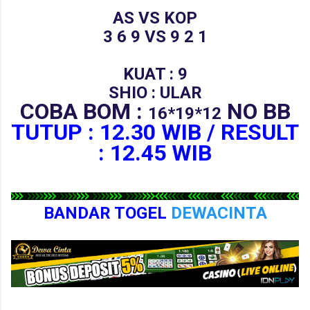
AS VS KOP
3 6 9 VS 9 2 1
KUAT : 9
SHIO : ULAR
COBA BOM :
NO BB
16*19*12
TUTUP : 12.30 WIB / RESULT
: 12.45 WIB
BANDAR TOGEL
DEWACINTA