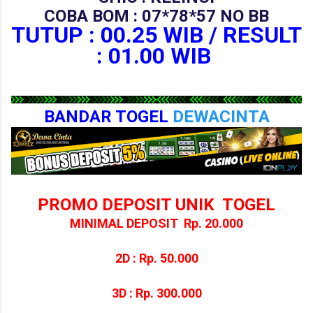
COBA BOM :
07
*
78
*
57
NO BB
TUTUP : 00.25 WIB / RESULT
: 01.00 WIB
BANDAR TOGEL
DEWACINTA
PROMO DEPOSIT UNIK TOGEL
MINIMAL DEPOSIT Rp. 20.000
2D : Rp. 50.000
3D : Rp. 300.000