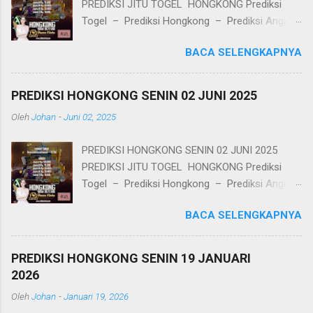
PREDIKSI JITU TOGEL HONGKONG Prediksi
Togel – Prediksi Hongkong – Prediksi Angka
Jitu Hongkong – Bocoran Hongkong – Data
BACA SELENGKAPNYA
Hongkong – Angka Main Hongkong –
Prediksi Togel Hongkong PREDIKSI HONGKONG
SELASA 03 JUNI 2025 RESULT KEMARIN :
PREDIKSI HONGKONG SENIN 02 JUNI 2025
6112 AM BBFS : 75324 POLA 2D EKOR 3 2 4
Oleh
Johan
-
Juni 02, 2025
TOP 2D : 57*53*52*54*37*34*27*23*24*47
AMAN BB AS VS KOP 7 5 3 VS 3 2 4 KUAT : 3
PREDIKSI HONGKONG SENIN 02 JUNI 2025
SHIO : NAGA COBA BOM : 37*34*27 NO BB
PREDIKSI JITU TOGEL HONGKONG Prediksi
TUTUP : 22:30 WIB / RESULT : 23:00 WIB
Togel – Prediksi Hongkong – Prediksi Angka
BANDAR TOGEL DEWACINTA MINIMAL
Jitu Hongkong – Bocoran Hongkong – Data
TRANSFER BOLA / CASINO : Rp. 25.000
BACA SELENGKAPNYA
Hongkong – Angka Main Hongkong –
Cashback Mingguan 5% Whatsapp :
Prediksi Togel Hongkong PREDIKSI HONGKONG
+6285211091884 LINK LOGIN DEWACINTA :
SENIN 02 JUNI 2025 RESULT KEMARIN : 9386
https://drakorcinta.com/ LOGIN HP :
PREDIKSI HONGKONG SENIN 19 JANUARI
AM BBFS : 96843 POLA 2D EKOR 8 4 3 TOP 2D :
https://wap.drakorcinta.com/ SALAM HOKI YA
2026
69*68*64*63*89*83*49*48*43*39 AMAN BB AS
BOSKU & TETAP UTAMAKAN PENGALAMAN
Oleh
Johan
-
Januari 19, 2026
VS KOP 9 6 8 VS 8 4 3 KUAT : 8 SHIO : KELINCI
SENDIRI !!! >>> DAFTAR DEWACINTA <<< >>