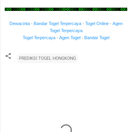
Dewacinta
-
Bandar Togel Terpercaya
-
Togel Online
-
Agen
Togel Terpercaya
Togel Terpercaya
-
Agen Togel
-
Bandar Togel
PREDIKSI TOGEL HONGKONG
K
o
m
e
n
t
a
r