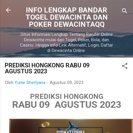
Langsung ke konten utama
INFO LENGKAP BANDAR
TOGEL DEWACINTA DAN
POKER DEWACINTAQQ
Situs Informasi Lengkap Tentang Bandar Online
Dewacinta mulai dari Togel, Poker, Bola, dan
Casino. Hingga info Link Alternatif, Login, Daftar
di Dewacinta Online.
PREDIKSI HONGKONG RABU 09
AGUSTUS 2023
Oleh
Yunie Sherlyana
-
Agustus 09, 2023
PREDIKSI HONGKONG
RABU 09 AGUSTUS 2023