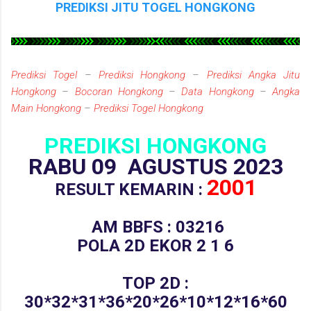
PREDIKSI JITU TOGEL
HONGKONG
Prediksi Togel
–
Prediksi Hongkong
–
Prediksi Angka Jitu
Hongkong
–
Bocoran Hongkong
–
Data Hongkong
–
Angka
Main Hongkong
–
Prediksi Togel Hongkong
PREDIKSI HONGKONG
RABU 09 AGUSTUS 2023
2001
RESULT KEMARIN :
AM BBFS :
03216
POLA 2D EKOR 2 1 6
TOP 2D :
30*32*31*36*20*26*10*12*16*60