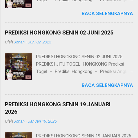
Jitu Hongkong – Bocoran Hongkong – Data
BACA SELENGKAPNYA
Hongkong – Angka Main Hongkong –
Prediksi Togel Hongkong PREDIKSI HONGKONG
SELASA 03 JUNI 2025 RESULT KEMARIN :
PREDIKSI HONGKONG SENIN 02 JUNI 2025
6112 AM BBFS : 75324 POLA 2D EKOR 3 2 4
Oleh
Johan
-
Juni 02, 2025
TOP 2D : 57*53*52*54*37*34*27*23*24*47
AMAN BB AS VS KOP 7 5 3 VS 3 2 4 KUAT : 3
PREDIKSI HONGKONG SENIN 02 JUNI 2025
SHIO : NAGA COBA BOM : 37*34*27 NO BB
PREDIKSI JITU TOGEL HONGKONG Prediksi
TUTUP : 22:30 WIB / RESULT : 23:00 WIB
Togel – Prediksi Hongkong – Prediksi Angka
BANDAR TOGEL DEWACINTA MINIMAL
Jitu Hongkong – Bocoran Hongkong – Data
TRANSFER BOLA / CASINO : Rp. 25.000
BACA SELENGKAPNYA
Hongkong – Angka Main Hongkong –
Cashback Mingguan 5% Whatsapp :
Prediksi Togel Hongkong PREDIKSI HONGKONG
+6285211091884 LINK LOGIN DEWACINTA :
SENIN 02 JUNI 2025 RESULT KEMARIN : 9386
https://drakorcinta.com/ LOGIN HP :
PREDIKSI HONGKONG SENIN 19 JANUARI
AM BBFS : 96843 POLA 2D EKOR 8 4 3 TOP 2D :
https://wap.drakorcinta.com/ SALAM HOKI YA
2026
69*68*64*63*89*83*49*48*43*39 AMAN BB AS
BOSKU & TETAP UTAMAKAN PENGALAMAN
Oleh
Johan
-
Januari 19, 2026
VS KOP 9 6 8 VS 8 4 3 KUAT : 8 SHIO : KELINCI
SENDIRI !!! >>> DAFTAR DEWACINTA <<< >>
COBA BOM : 63*89*83 NO BB TUTUP : 22:30
PROMO TERBARU PRIZE 2 & PRIZE 3 << ...
PREDIKSI HONGKONG SENIN 19 JANUARI 2026
WIB / RESULT : 23:00 WIB BANDAR TOGEL