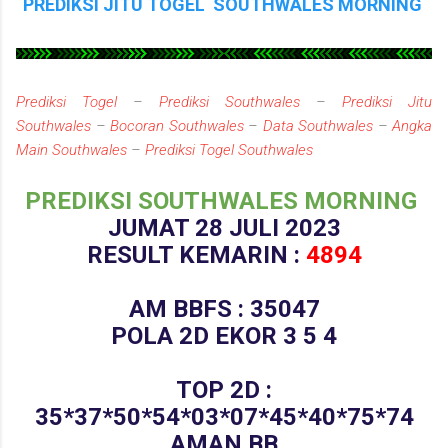
PREDIKSI JITU TOGEL
SOUTHWALES MORNING
Prediksi Togel
–
Prediksi Southwales
–
Prediksi Jitu
Southwales
–
Bocoran Southwales
–
Data Southwales
–
Angka
Main Southwales
–
Prediksi Togel Southwales
PREDIKSI SOUTHWALES MORNING
JUMAT 28 JULI 2023
RESULT KEMARIN :
4894
AM BBFS : 35047
POLA 2D EKOR 3 5 4
TOP 2D :
35*37*50*54*03*07*45*40*75*74
AMAN BB