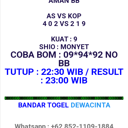
AMAN BB
AS VS KOP
4
0
2
VS
2
1
9
KUAT : 9
SHIO : MONYET
COBA BOM :
09
*
94
*
92
NO
BB
TUTUP : 22:30 WIB / RESULT
: 23:00 WIB
BANDAR TOGEL
DEWACINTA
Whatsapp :
+62 852-1109-1884