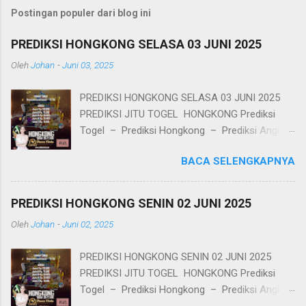
Postingan populer dari blog ini
PREDIKSI HONGKONG SELASA 03 JUNI 2025
Oleh
Johan
-
Juni 03, 2025
PREDIKSI HONGKONG SELASA 03 JUNI 2025
PREDIKSI JITU TOGEL HONGKONG Prediksi
Togel – Prediksi Hongkong – Prediksi Angka
Jitu Hongkong – Bocoran Hongkong – Data
BACA SELENGKAPNYA
Hongkong – Angka Main Hongkong –
Prediksi Togel Hongkong PREDIKSI HONGKONG
SELASA 03 JUNI 2025 RESULT KEMARIN :
PREDIKSI HONGKONG SENIN 02 JUNI 2025
6112 AM BBFS : 75324 POLA 2D EKOR 3 2 4
Oleh
Johan
-
Juni 02, 2025
TOP 2D : 57*53*52*54*37*34*27*23*24*47
AMAN BB AS VS KOP 7 5 3 VS 3 2 4 KUAT : 3
PREDIKSI HONGKONG SENIN 02 JUNI 2025
SHIO : NAGA COBA BOM : 37*34*27 NO BB
PREDIKSI JITU TOGEL HONGKONG Prediksi
TUTUP : 22:30 WIB / RESULT : 23:00 WIB
Togel – Prediksi Hongkong – Prediksi Angka
BANDAR TOGEL DEWACINTA MINIMAL
Jitu Hongkong – Bocoran Hongkong – Data