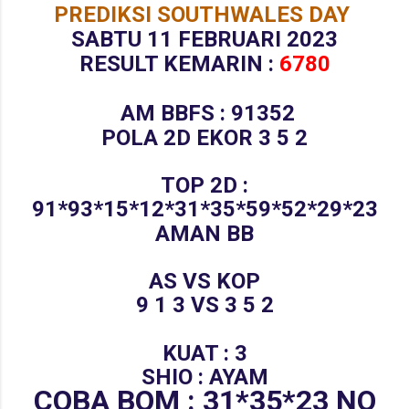
PREDIKSI SOUTHWALES DAY
SABTU 11 FEBRUARI 2023
RESULT KEMARIN :
6780
AM BBFS :
91352
POLA 2D EKOR 3 5 2
TOP 2D :
91*93*15*12*31*35*59*52*29*
23
AMAN BB
AS VS KOP
9 1 3 VS 3 5 2
KUAT : 3
SHIO : AYAM
COBA BOM :
31
*
35
*
23
NO