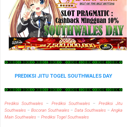
PREDIKSI JITU TOGEL
SOUTHWALES DAY
Prediksi Southwales
–
Prediksi Southwales
–
Prediksi Jitu
Southwales
–
Bocoran Southwales
–
Data Southwales
–
Angka
Main Southwales
–
Prediksi Togel Southwales