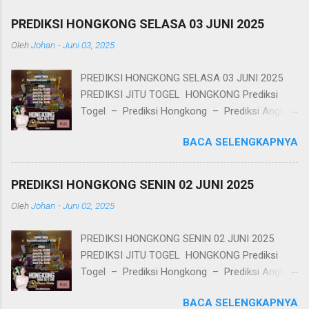
PREDIKSI HONGKONG SELASA 03 JUNI 2025
Oleh
Johan
-
Juni 03, 2025
PREDIKSI HONGKONG SELASA 03 JUNI 2025
PREDIKSI JITU TOGEL HONGKONG Prediksi
Togel – Prediksi Hongkong – Prediksi Angka
Jitu Hongkong – Bocoran Hongkong – Data
BACA SELENGKAPNYA
Hongkong – Angka Main Hongkong –
Prediksi Togel Hongkong PREDIKSI HONGKONG
SELASA 03 JUNI 2025 RESULT KEMARIN :
PREDIKSI HONGKONG SENIN 02 JUNI 2025
6112 AM BBFS : 75324 POLA 2D EKOR 3 2 4
Oleh
Johan
-
Juni 02, 2025
TOP 2D : 57*53*52*54*37*34*27*23*24*47
AMAN BB AS VS KOP 7 5 3 VS 3 2 4 KUAT : 3
PREDIKSI HONGKONG SENIN 02 JUNI 2025
SHIO : NAGA COBA BOM : 37*34*27 NO BB
PREDIKSI JITU TOGEL HONGKONG Prediksi
TUTUP : 22:30 WIB / RESULT : 23:00 WIB
Togel – Prediksi Hongkong – Prediksi Angka
BANDAR TOGEL DEWACINTA MINIMAL
Jitu Hongkong – Bocoran Hongkong – Data
TRANSFER BOLA / CASINO : Rp. 25.000
BACA SELENGKAPNYA
Hongkong – Angka Main Hongkong –