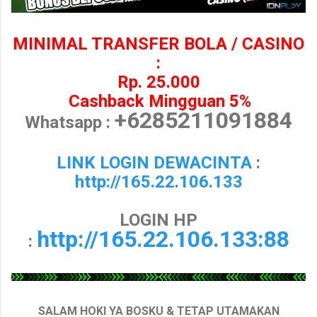
MINIMAL TRANSFER BOLA / CASINO
:
Rp. 25.000
Cashback Mingguan 5%
+6285211091884
Whatsapp :
LINK LOGIN DEWACINTA
:
http://165.22.106.133
LOGIN HP
http://165.22.106.133:88
:
SALAM HOKI YA BOSKU & TETAP UTAMAKAN