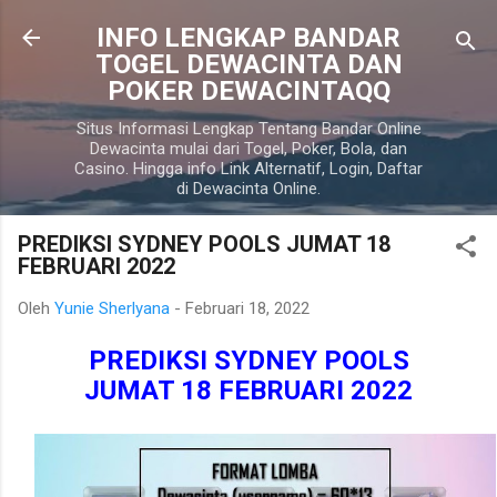
Langsung ke konten utama
INFO LENGKAP BANDAR
TOGEL DEWACINTA DAN
POKER DEWACINTAQQ
Situs Informasi Lengkap Tentang Bandar Online
Dewacinta mulai dari Togel, Poker, Bola, dan
Casino. Hingga info Link Alternatif, Login, Daftar
di Dewacinta Online.
PREDIKSI SYDNEY POOLS JUMAT 18
FEBRUARI 2022
Oleh
Yunie Sherlyana
-
Februari 18, 2022
PREDIKSI SYDNEY POOLS
JUMAT 18 FEBRUARI 2022