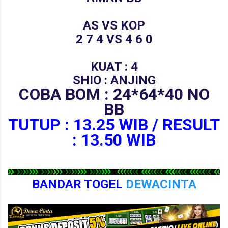
AS VS KOP
2 7 4 VS 4 6 0
KUAT : 4
SHIO : ANJING
COBA BOM : 24*64*40 NO
BB
TUTUP : 13.25 WIB / RESULT
: 13.50 WIB
BANDAR TOGEL
DEWACINTA