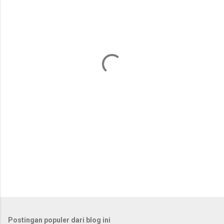
e
n
t
a
r
Postingan populer dari blog ini