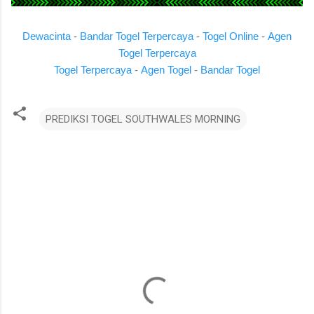
Dewacinta
-
Bandar Togel Terpercaya
-
Togel Online
-
Agen
Togel Terpercaya
Togel Terpercaya
-
Agen Togel
-
Bandar Togel
PREDIKSI TOGEL SOUTHWALES MORNING
K
o
m
e
n
t
a
r