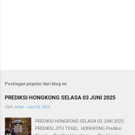
Postingan populer dari blog ini
PREDIKSI HONGKONG SELASA 03 JUNI 2025
Oleh
Johan
-
Juni 03, 2025
PREDIKSI HONGKONG SELASA 03 JUNI 2025
PREDIKSI JITU TOGEL HONGKONG Prediksi