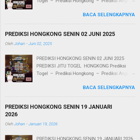
Togel – Prediksi Hongkong – Prediksi Angka
Jitu Hongkong – Bocoran Hongkong – Data
BACA SELENGKAPNYA
Hongkong – Angka Main Hongkong –
Prediksi Togel Hongkong PREDIKSI HONGKONG
SELASA 03 JUNI 2025 RESULT KEMARIN :
PREDIKSI HONGKONG SENIN 02 JUNI 2025
6112 AM BBFS : 75324 POLA 2D EKOR 3 2 4
Oleh
Johan
-
Juni 02, 2025
TOP 2D : 57*53*52*54*37*34*27*23*24*47
AMAN BB AS VS KOP 7 5 3 VS 3 2 4 KUAT : 3
PREDIKSI HONGKONG SENIN 02 JUNI 2025
SHIO : NAGA COBA BOM : 37*34*27 NO BB
PREDIKSI JITU TOGEL HONGKONG Prediksi
TUTUP : 22:30 WIB / RESULT : 23:00 WIB
Togel – Prediksi Hongkong – Prediksi Angka
BANDAR TOGEL DEWACINTA MINIMAL
Jitu Hongkong – Bocoran Hongkong – Data
TRANSFER BOLA / CASINO : Rp. 25.000
BACA SELENGKAPNYA
Hongkong – Angka Main Hongkong –
Cashback Mingguan 5% Whatsapp :
Prediksi Togel Hongkong PREDIKSI HONGKONG
+6285211091884 LINK LOGIN DEWACINTA :
SENIN 02 JUNI 2025 RESULT KEMARIN : 9386
https://drakorcinta.com/ LOGIN HP :
PREDIKSI HONGKONG SENIN 19 JANUARI
AM BBFS : 96843 POLA 2D EKOR 8 4 3 TOP 2D :
https://wap.drakorcinta.com/ SALAM HOKI YA
2026
69*68*64*63*89*83*49*48*43*39 AMAN BB AS
BOSKU & TETAP UTAMAKAN PENGALAMAN
Oleh
Johan
-
Januari 19, 2026
VS KOP 9 6 8 VS 8 4 3 KUAT : 8 SHIO : KELINCI
SENDIRI !!! >>> DAFTAR DEWACINTA <<< >>
COBA BOM : 63*89*83 NO BB TUTUP : 22:30
PROMO TERBARU PRIZE 2 & PRIZE 3 << ...
PREDIKSI HONGKONG SENIN 19 JANUARI 2026