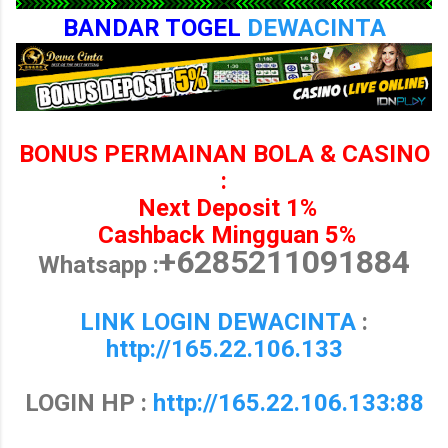
BANDAR TOGEL
DEWACINTA
BONUS PERMAINAN BOLA & CASINO
:
Next Deposit 1%
Cashback Mingguan 5%
+6285211091884
Whatsapp :
LINK LOGIN DEWACINTA
:
http://165.22.106.133
LOGIN HP :
http://165.22.106.133:88