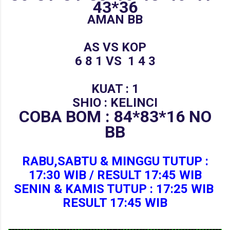
43*36
AMAN BB
AS VS KOP
6 8 1 VS 1 4 3
KUAT : 1
SHIO : KELINCI
COBA BOM :
84*83*16
NO
BB
RABU,SABTU & MINGGU TUTUP :
17:30 WIB / RESULT 17:45 WIB
SENIN & KAMIS TUTUP : 17:25 WIB
RESULT 17:45 WIB