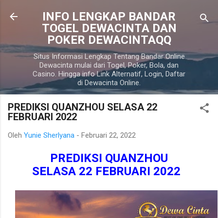
Langsung ke konten utama
INFO LENGKAP BANDAR
TOGEL DEWACINTA DAN
POKER DEWACINTAQQ
Situs Informasi Lengkap Tentang Bandar Online
Dewacinta mulai dari Togel, Poker, Bola, dan
Casino. Hingga info Link Alternatif, Login, Daftar
di Dewacinta Online.
PREDIKSI QUANZHOU SELASA 22
FEBRUARI 2022
Oleh
Yunie Sherlyana
-
Februari 22, 2022
PREDIKSI QUANZHOU
SELASA 22 FEBRUARI 2022