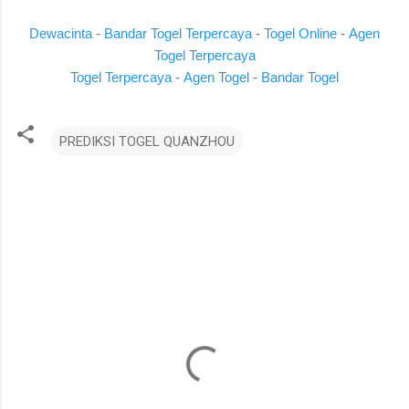
Dewacinta
-
Bandar Togel Terpercaya
-
Togel Online
-
Agen
Togel Terpercaya
Togel Terpercaya
-
Agen Togel
-
Bandar Togel
PREDIKSI TOGEL QUANZHOU
K
o
m
e
n
t
a
r