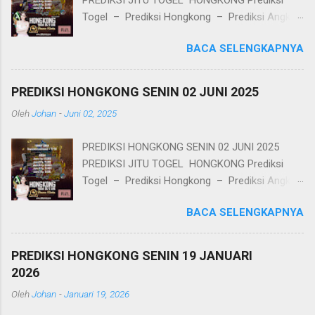
Togel – Prediksi Hongkong – Prediksi Angka
Jitu Hongkong – Bocoran Hongkong – Data
BACA SELENGKAPNYA
Hongkong – Angka Main Hongkong –
Prediksi Togel Hongkong PREDIKSI HONGKONG
SELASA 03 JUNI 2025 RESULT KEMARIN :
PREDIKSI HONGKONG SENIN 02 JUNI 2025
6112 AM BBFS : 75324 POLA 2D EKOR 3 2 4
Oleh
Johan
-
Juni 02, 2025
TOP 2D : 57*53*52*54*37*34*27*23*24*47
AMAN BB AS VS KOP 7 5 3 VS 3 2 4 KUAT : 3
PREDIKSI HONGKONG SENIN 02 JUNI 2025
SHIO : NAGA COBA BOM : 37*34*27 NO BB
PREDIKSI JITU TOGEL HONGKONG Prediksi
TUTUP : 22:30 WIB / RESULT : 23:00 WIB
Togel – Prediksi Hongkong – Prediksi Angka
BANDAR TOGEL DEWACINTA MINIMAL
Jitu Hongkong – Bocoran Hongkong – Data
TRANSFER BOLA / CASINO : Rp. 25.000
BACA SELENGKAPNYA
Hongkong – Angka Main Hongkong –
Cashback Mingguan 5% Whatsapp :
Prediksi Togel Hongkong PREDIKSI HONGKONG
+6285211091884 LINK LOGIN DEWACINTA :
SENIN 02 JUNI 2025 RESULT KEMARIN : 9386
https://drakorcinta.com/ LOGIN HP :
PREDIKSI HONGKONG SENIN 19 JANUARI
AM BBFS : 96843 POLA 2D EKOR 8 4 3 TOP 2D :
https://wap.drakorcinta.com/ SALAM HOKI YA
2026
69*68*64*63*89*83*49*48*43*39 AMAN BB AS
BOSKU & TETAP UTAMAKAN PENGALAMAN
Oleh
Johan
-
Januari 19, 2026
VS KOP 9 6 8 VS 8 4 3 KUAT : 8 SHIO : KELINCI
SENDIRI !!! >>> DAFTAR DEWACINTA <<< >>