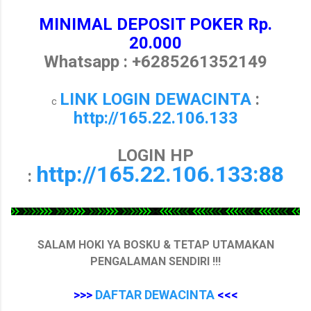
MINIMAL DEPOSIT POKER Rp.
20.000
Whatsapp : +6285261352149
LINK LOGIN DEWACINTA
:
c
http://165.22.106.133
LOGIN HP
http://165.22.106.133:88
:
SALAM HOKI YA BOSKU & TETAP UTAMAKAN
PENGALAMAN SENDIRI !!!
>>>
DAFTAR DEWACINTA
<<<