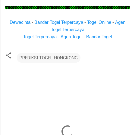
Dewacinta
-
Bandar Togel Terpercaya
-
Togel Online
-
Agen
Togel Terpercaya
Togel Terpercaya
-
Agen Togel
-
Bandar Togel
PREDIKSI TOGEL HONGKONG
K
o
m
e
n
t
a
r