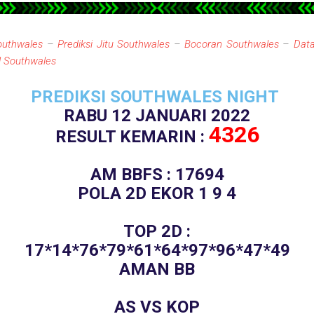
outhwales
–
Prediksi Jitu Southwales
–
Bocoran Southwales
–
Dat
l Southwales
PREDIKSI SOUTHWALES NIGHT
RABU 12 JANUARI 2022
4326
RESULT KEMARIN :
AM BBFS :
17694
POLA 2D EKOR 1 9 4
TOP 2D :
17*14*76*79*61*64*97*96*47*49
AMAN BB
AS VS KOP