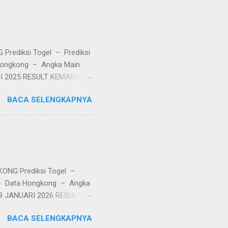
EWACINTA :
HOKI YA BOSKU & TETAP
ROMO TERBARU PRIZE 2 &
rediksi Togel – Prediksi
Hongkong – Angka Main
I 2025 RESULT KEMARIN :
9*48*43*39 AMAN BB AS VS
BACA SELENGKAPNYA
UP : 22:30 WIB / RESULT :
: Rp. 25.000 Cashback
/drakorcinta.com/ LOGIN
MAKAN PENGALAMAN SENDIRI
 ...
ONG Prediksi Togel –
 – Data Hongkong – Angka
9 JANUARI 2026 RESULT
34*14*18*46*48*86*83 AMAN
BACA SELENGKAPNYA
*18 NO BB BANDAR TOGEL