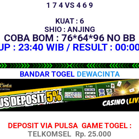
1 7 4 VS 4 6 9
KUAT : 6
SHIO : ANJING
COBA BOM : 76*64*96 NO BB
P : 23:40 WIB / RESULT : 00:0
BANDAR TOGEL
DEWACINTA
DEPOSIT VIA PULSA GAME TOGEL :
TELKOMSEL Rp. 25.000