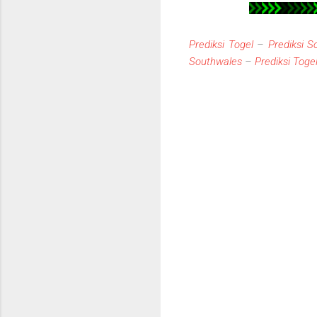
Prediksi Togel
–
Prediksi S
Southwales
–
Prediksi Toge