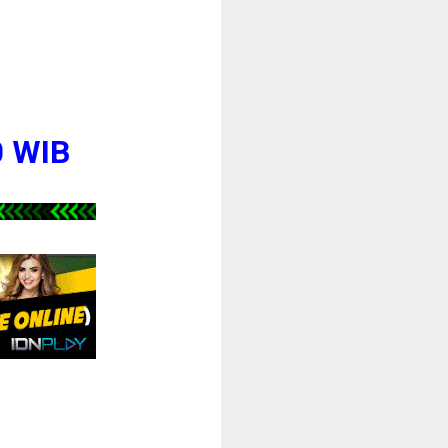
0 WIB