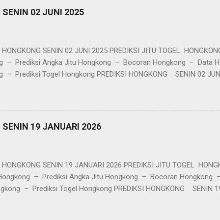
Cashback Mingguan 5% Whatsapp : +6285211091884 LINK LOGIN D
SENIN 02 JUNI 2025
drakorcinta.com/ LOGIN HP : https://wap.drakorcinta.com/ SALAM 
N PENGALAMAN SENDIRI !!! >>> DAFTAR DEWACINTA <<< >> P
< ...
 HONGKONG SENIN 02 JUNI 2025 PREDIKSI JITU TOGEL HONGKONG P
g – Prediksi Angka Jitu Hongkong – Bocoran Hongkong – Data 
g – Prediksi Togel Hongkong PREDIKSI HONGKONG SENIN 02 JUN
BBFS : 96843 POLA 2D EKOR 8 4 3 TOP 2D : 69*68*64*63*89*83*4
8 VS 8 4 3 KUAT : 8 SHIO : KELINCI COBA BOM : 63*89*83 NO BB TUT
IB BANDAR TOGEL DEWACINTA MINIMAL TRANSFER BOLA / CASINO 
 5% Whatsapp : +6285211091884 LINK LOGIN DEWACINTA : https:/
SENIN 19 JANUARI 2026
tps://wap.drakorcinta.com/ SALAM HOKI YA BOSKU & TETAP UTA
 DAFTAR DEWACINTA <<< >> PROMO TERBARU PRIZE 2 & PRIZE 3 <<
I HONGKONG SENIN 19 JANUARI 2026 PREDIKSI JITU TOGEL HONGK
 Hongkong – Prediksi Angka Jitu Hongkong – Bocoran Hongkong
ngkong – Prediksi Togel Hongkong PREDIKSI HONGKONG SENIN 1
: 2771 M BBFS : 63148 POLA 2D EKOR 1 4 8 TOP 2D : 63*61*31*
 KOP 6 3 1 VS 1 4 8 KUAT : 1 SHIO : HARIMAU COBA BOM : 34*46