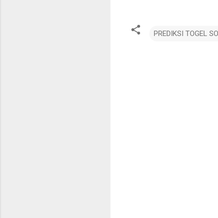
PREDIKSI TOGEL 
K
o
m
e
n
t
a
r