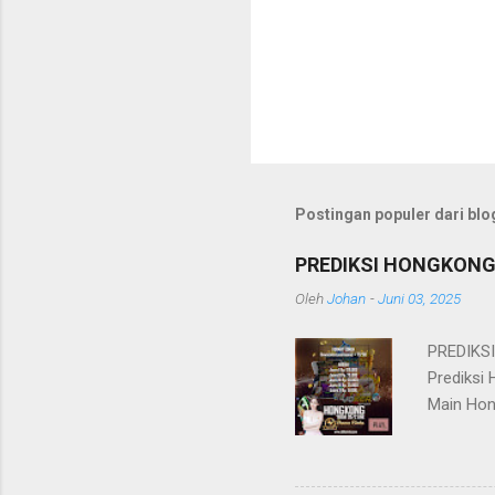
Postingan populer dari blog
PREDIKSI HONGKONG 
Oleh
Johan
-
Juni 03, 2025
PREDIKS
Prediksi
Main Ho
KEMARIN 
AMAN BB 
WIB / R