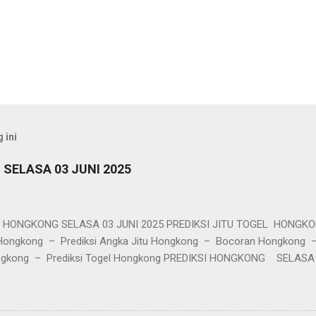
 ini
SELASA 03 JUNI 2025
I HONGKONG SELASA 03 JUNI 2025 PREDIKSI JITU TOGEL HONGKON
 Hongkong – Prediksi Angka Jitu Hongkong – Bocoran Hongkong
ngkong – Prediksi Togel Hongkong PREDIKSI HONGKONG SELASA 
: 6112 AM BBFS : 75324 POLA 2D EKOR 3 2 4 TOP 2D : 57*53*52*
AS VS KOP 7 5 3 VS 3 2 4 KUAT : 3 SHIO : NAGA COBA BOM : 37*3
ESULT : 23:00 WIB BANDAR TOGEL DEWACINTA MINIMAL TRANSFER B