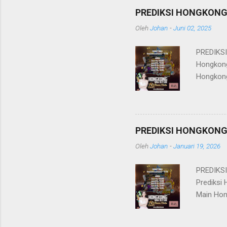
25.000 
PREDIKSI HONGKONG 
https://
Oleh
Johan
-
Juni 02, 2025
UTAMAKA
PRIZE 3 <
PREDIKSI
Hongkon
Hongkon
9386 AM 
KOP 9 6 
23:00 W
Mingguan
PREDIKSI HONGKONG 
HP : ht
Oleh
Johan
-
Januari 19, 2026
!!! >>>
PREDIKS
Prediksi
Main Ho
KEMARIN 
BB AS VS