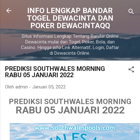
Langsung ke konten utama
INFO LENGKAP BANDAR
TOGEL DEWACINTA DAN
POKER DEWACINTAQQ
Situs Informasi Lengkap Tentang Bandar Online
Dewacinta mulai dari Togel, Poker, Bola, dan
Casino. Hingga info Link Alternatif, Login, Daftar
di Dewacinta Online.
PREDIKSI SOUTHWALES MORNING
RABU 05 JANUARI 2022
Oleh
admin
-
Januari 05, 2022
PREDIKSI SOUTHWALES MORNING
RABU 05 JANUARI 2022