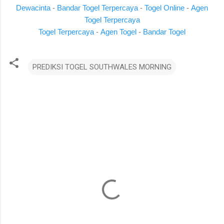
Dewacinta
-
Bandar Togel Terpercaya
-
Togel Online
-
Agen
Togel Terpercaya
Togel Terpercaya
-
Agen Togel
-
Bandar Togel
PREDIKSI TOGEL SOUTHWALES MORNING
K
o
m
e
n
t
a
r