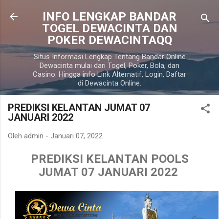
Langsung ke konten utama
INFO LENGKAP BANDAR
TOGEL DEWACINTA DAN
POKER DEWACINTAQQ
Situs Informasi Lengkap Tentang Bandar Online
Dewacinta mulai dari Togel, Poker, Bola, dan
Casino. Hingga info Link Alternatif, Login, Daftar
di Dewacinta Online.
PREDIKSI KELANTAN JUMAT 07
JANUARI 2022
Oleh
admin
-
Januari 07, 2022
PREDIKSI KELANTAN POOLS
JUMAT 07 JANUARI 2022