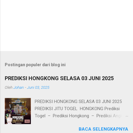
Postingan populer dari blog ini
PREDIKSI HONGKONG SELASA 03 JUNI 2025
Oleh
Johan
-
Juni 03, 2025
PREDIKSI HONGKONG SELASA 03 JUNI 2025
PREDIKSI JITU TOGEL HONGKONG Prediksi
Togel – Prediksi Hongkong – Prediksi Angka
Jitu Hongkong – Bocoran Hongkong – Data
BACA SELENGKAPNYA
Hongkong – Angka Main Hongkong –