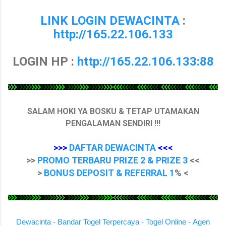
LINK LOGIN DEWACINTA
:
http://165.22.106.133
LOGIN HP :
http://165.22.106.133:88
SALAM HOKI YA BOSKU & TETAP UTAMAKAN
PENGALAMAN SENDIRI !!!
>>>
DAFTAR DEWACINTA
<<<
>>
PROMO TERBARU PRIZE 2 & PRIZE 3
<<
>
BONUS DEPOSIT & REFERRAL 1
% <
Dewacinta
-
Bandar Togel Terpercaya
-
Togel Online
-
Agen