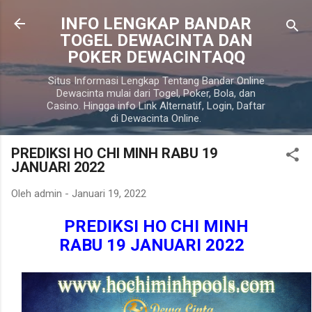
Langsung ke konten utama
INFO LENGKAP BANDAR
TOGEL DEWACINTA DAN
POKER DEWACINTAQQ
Situs Informasi Lengkap Tentang Bandar Online
Dewacinta mulai dari Togel, Poker, Bola, dan
Casino. Hingga info Link Alternatif, Login, Daftar
di Dewacinta Online.
PREDIKSI HO CHI MINH RABU 19
JANUARI 2022
Oleh
admin
-
Januari 19, 2022
PREDIKSI HO CHI MINH
RABU 19 JANUARI 2022