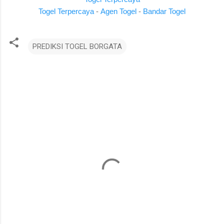
Togel Terpercaya
-
Agen Togel
-
Bandar Togel
PREDIKSI TOGEL BORGATA
K
o
m
e
n
t
a
r