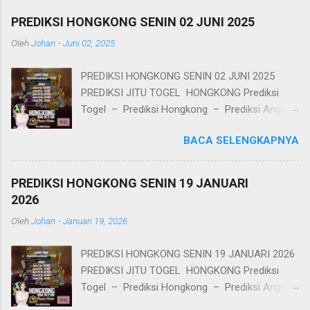
SELASA 03 JUNI 2025 RESULT KEMARIN :
PREDIKSI HONGKONG SENIN 02 JUNI 2025
6112 AM BBFS : 75324 POLA 2D EKOR 3 2 4
Oleh
Johan
-
Juni 02, 2025
TOP 2D : 57*53*52*54*37*34*27*23*24*47
AMAN BB AS VS KOP 7 5 3 VS 3 2 4 KUAT : 3
PREDIKSI HONGKONG SENIN 02 JUNI 2025
SHIO : NAGA COBA BOM : 37*34*27 NO BB
PREDIKSI JITU TOGEL HONGKONG Prediksi
TUTUP : 22:30 WIB / RESULT : 23:00 WIB
Togel – Prediksi Hongkong – Prediksi Angka
BANDAR TOGEL DEWACINTA MINIMAL
Jitu Hongkong – Bocoran Hongkong – Data
TRANSFER BOLA / CASINO : Rp. 25.000
BACA SELENGKAPNYA
Hongkong – Angka Main Hongkong –
Cashback Mingguan 5% Whatsapp :
Prediksi Togel Hongkong PREDIKSI HONGKONG
+6285211091884 LINK LOGIN DEWACINTA :
SENIN 02 JUNI 2025 RESULT KEMARIN : 9386
https://drakorcinta.com/ LOGIN HP :
PREDIKSI HONGKONG SENIN 19 JANUARI
AM BBFS : 96843 POLA 2D EKOR 8 4 3 TOP 2D :
https://wap.drakorcinta.com/ SALAM HOKI YA
2026
69*68*64*63*89*83*49*48*43*39 AMAN BB AS
BOSKU & TETAP UTAMAKAN PENGALAMAN
Oleh
Johan
-
Januari 19, 2026
VS KOP 9 6 8 VS 8 4 3 KUAT : 8 SHIO : KELINCI
SENDIRI !!! >>> DAFTAR DEWACINTA <<< >>
COBA BOM : 63*89*83 NO BB TUTUP : 22:30
PROMO TERBARU PRIZE 2 & PRIZE 3 << ...
PREDIKSI HONGKONG SENIN 19 JANUARI 2026
WIB / RESULT : 23:00 WIB BANDAR TOGEL
PREDIKSI JITU TOGEL HONGKONG Prediksi
DEWACINTA MINIMAL TRANSFER BOLA /
Togel – Prediksi Hongkong – Prediksi Angka
CASINO : Rp. 25.000 Cashback Mingguan 5%
Jitu Hongkong – Bocoran Hongkong – Data
Whatsapp : +6285211091884 LINK LOGIN