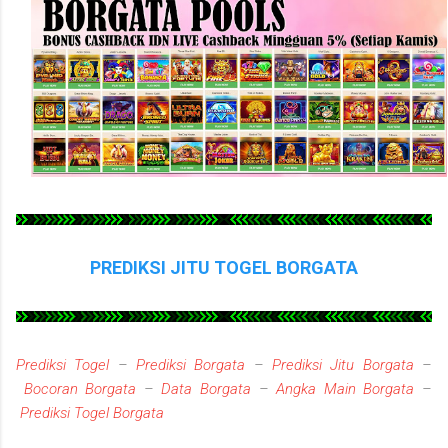
PREDIKSI JITU TOGEL
BORGATA
Prediksi Togel
–
Prediksi Borgata
–
Prediksi Jitu Borgata
–
Bocoran Borgata
–
Data Borgata
–
Angka Main Borgata
–
Prediksi Togel Borgata