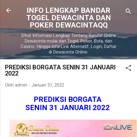
Langsung ke konten utama
INFO LENGKAP BANDAR
TOGEL DEWACINTA DAN
POKER DEWACINTAQQ
Situs Informasi Lengkap Tentang Bandar Online
Dewacinta mulai dari Togel, Poker, Bola, dan
Casino. Hingga info Link Alternatif, Login, Daftar
di Dewacinta Online.
PREDIKSI BORGATA SENIN 31 JANUARI
2022
Oleh
admin
-
Januari 31, 2022
PREDIKSI BORGATA
SENIN 31 JANUARI 2022