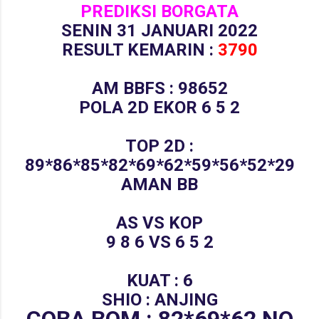
PREDIKSI BORGATA
SENIN 31 JANUARI 2022
RESULT KEMARIN :
3790
AM BBFS :
98652
POLA 2D EKOR 6 5 2
TOP 2D :
89*86*85*82*69*62*59*56*52*29
AMAN BB
AS VS KOP
9 8 6 VS 6 5 2
KUAT : 6
SHIO : ANJING
COBA BOM :
82*69*62
NO