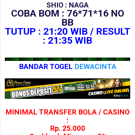
SHIO : NAGA
COBA BOM :
76*71*16
NO
BB
TUTUP : 21:20 WIB / RESULT
: 21:35 WIB
BANDAR TOGEL
DEWACINTA
MINIMAL TRANSFER BOLA / CASINO
:
Rp. 25.000