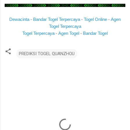
Dewacinta
-
Bandar Togel Terpercaya
-
Togel Online
-
Agen
Togel Terpercaya
Togel Terpercaya
-
Agen Togel
-
Bandar Togel
PREDIKSI TOGEL QUANZHOU
K
o
m
e
n
t
a
r