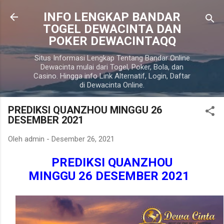
Langsung ke konten utama
INFO LENGKAP BANDAR
TOGEL DEWACINTA DAN
POKER DEWACINTAQQ
Situs Informasi Lengkap Tentang Bandar Online
Dewacinta mulai dari Togel, Poker, Bola, dan
Casino. Hingga info Link Alternatif, Login, Daftar
di Dewacinta Online.
PREDIKSI QUANZHOU MINGGU 26
DESEMBER 2021
Oleh
admin
-
Desember 26, 2021
PREDIKSI QUANZHOU
MINGGU 26 DESEMBER 2021