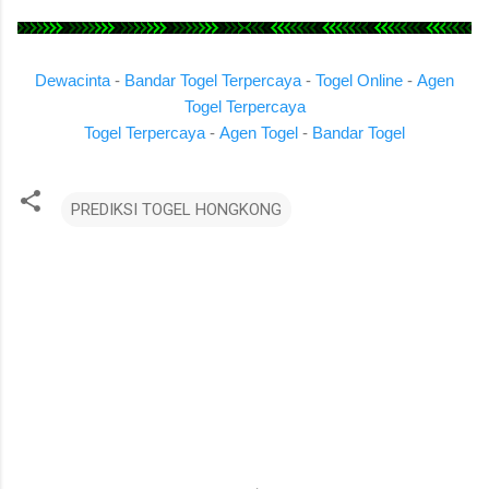
Dewacinta
-
Bandar Togel Terpercaya
-
Togel Online
-
Agen
Togel Terpercaya
Togel Terpercaya
-
Agen Togel
-
Bandar Togel
PREDIKSI TOGEL HONGKONG
K
o
m
e
n
t
a
r