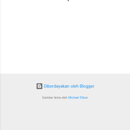
Diberdayakan oleh Blogger
Gambar tema oleh
Michael Elkan