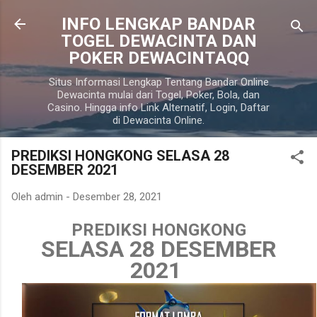
Langsung ke konten utama
INFO LENGKAP BANDAR
TOGEL DEWACINTA DAN
POKER DEWACINTAQQ
Situs Informasi Lengkap Tentang Bandar Online
Dewacinta mulai dari Togel, Poker, Bola, dan
Casino. Hingga info Link Alternatif, Login, Daftar
di Dewacinta Online.
PREDIKSI HONGKONG SELASA 28
DESEMBER 2021
Oleh
admin
-
Desember 28, 2021
PREDIKSI HONGKONG
SELASA 28 DESEMBER
2021